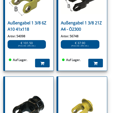
Außengabel 1 3/8 6Z
Außengabel 1 3/8 21Z
A10 41x118
A4 - Ö2300
Artnr: 54098
Artnr: 56748
€ 101.50
€ 37.90
(Preis inkl. 20% USt.)
(Preis inkl. 20% USt.)
Auf Lager.
Auf Lager.