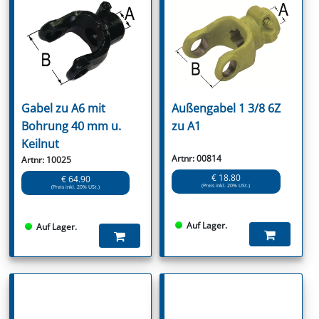
Gabel zu A6 mit
Außengabel 1 3/8 6Z
Bohrung 40 mm u.
zu A1
Keilnut
Artnr: 00814
Artnr: 10025
€ 18.80
€ 64.90
(Preis inkl. 20% USt.)
(Preis inkl. 20% USt.)
Auf Lager.
Auf Lager.