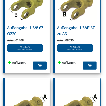
Außengabel 1 3/8 6Z
Außengabel 1 3/4" 6Z
Ö220
zu A6
Artnr: 01408
Artnr: 08030
€ 35.20
€ 68.90
(Preis inkl. 20% USt.)
(Preis inkl. 20% USt.)
Auf Lager.
Auf Lager.