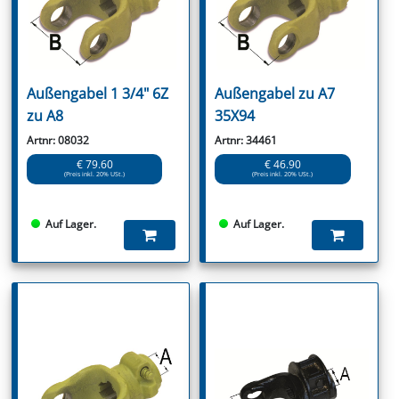
Außengabel 1 3/4" 6Z
Außengabel zu A7
zu A8
35X94
Artnr: 08032
Artnr: 34461
€ 79.60
€ 46.90
(Preis inkl. 20% USt.)
(Preis inkl. 20% USt.)
Auf Lager.
Auf Lager.