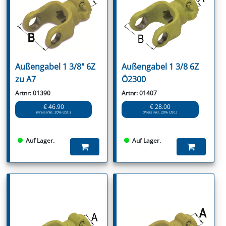
Außengabel 1 3/8" 6Z
Außengabel 1 3/8 6Z
zu A7
Ö2300
Artnr: 01390
Artnr: 01407
€ 46.90
€ 28.00
(Preis inkl. 20% USt.)
(Preis inkl. 20% USt.)
Auf Lager.
Auf Lager.