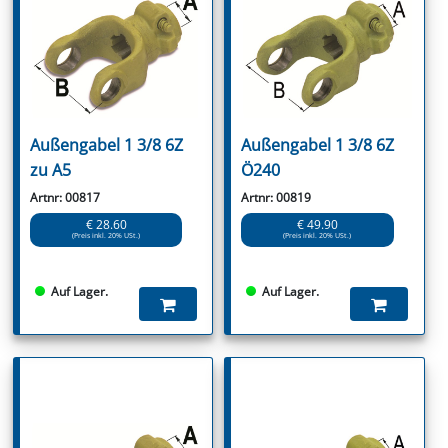
Außengabel 1 3/8 6Z
Außengabel 1 3/8 6Z
zu A5
Ö240
Artnr: 00817
Artnr: 00819
€ 28.60
€ 49.90
(Preis inkl. 20% USt.)
(Preis inkl. 20% USt.)
Auf Lager.
Auf Lager.