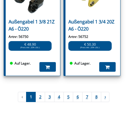
Außengabel 1 3/8 21Z
Außengabel 1 3/4 20Z
A6 - Ö220
A6 - Ö220
Artnr: 56750
Artnr: 56752
€ 48.90
€ 50.30
(Preis inkl. 20% USt.)
(Preis inkl. 20% USt.)
Auf Lager.
Auf Lager.
‹
1
2
3
4
5
6
7
8
›