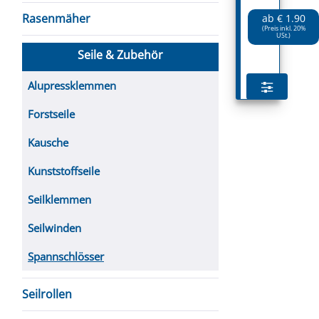
Rasenmäher
ab € 1.90
(Preis inkl. 20%
USt.)
Seile & Zubehör
Alupressklemmen
Forstseile
Kausche
Kunststoffseile
Seilklemmen
Seilwinden
Spannschlösser
Seilrollen