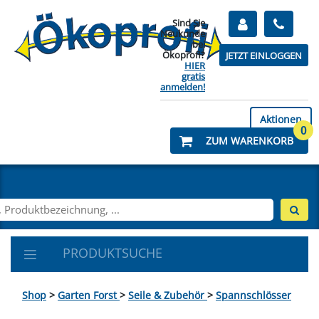
Sind Sie
Neukunde
bei
Ökoprofi?
JETZT EINLOGGEN
HIER
gratis
anmelden!
Aktionen
0
ZUM WARENKORB
PRODUKTSUCHE
Shop
>
Garten Forst
>
Seile & Zubehör
>
Spannschlösser