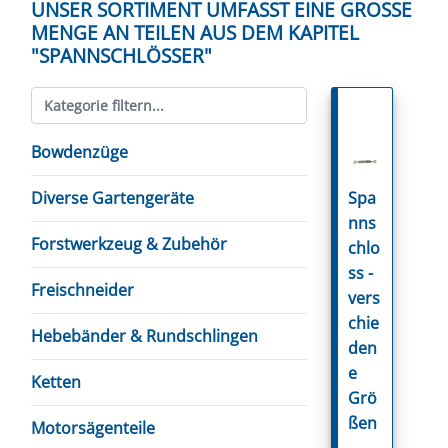
UNSER SORTIMENT UMFASST EINE GROSSE M
ENGE AN TEILEN AUS DEM KAPITEL "
SPANNSCHLÖSSER"
Bowdenzüge
Spa
Diverse Gartengeräte
nns
Forstwerkzeug & Zubehör
chlo
ss -
Freischneider
vers
chie
Hebebänder & Rundschlingen
den
e
Ketten
Grö
ßen
Motorsägenteile