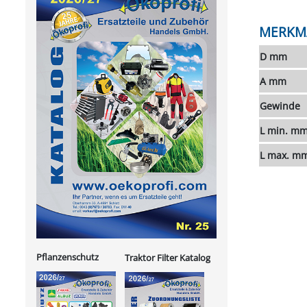
MERKM
D mm
A mm
Gewinde
L min. m
L max. m
Pflanzenschutz
Traktor Filter Katalog