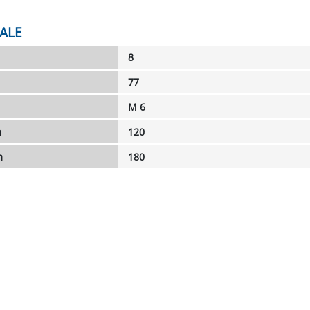
ALE
8
77
M 6
m
120
m
180