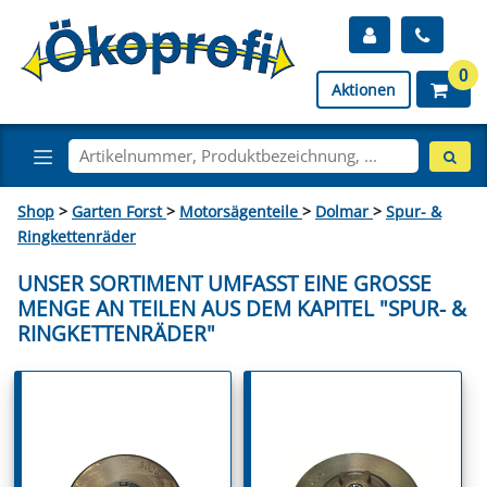
0
Aktionen
Shop
>
Garten Forst
>
Motorsägenteile
>
Dolmar
>
Spur- &
Ringkettenräder
UNSER SORTIMENT UMFASST EINE GROSSE M
ENGE AN TEILEN AUS DEM KAPITEL "SPUR- & R
INGKETTENRÄDER"