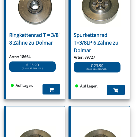
Ringkettenrad T = 3/8"
Spurkettenrad
8 Zähne zu Dolmar
T=3/8LP 6 Zähne zu
Dolmar
Artnr: 18664
Artnr: 89727
€ 35.90
€ 23.90
(Preis inkl. 20% USt.)
(Preis inkl. 20% USt.)
Auf Lager.
Auf Lager.