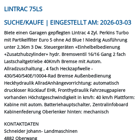
LINTRAC 75LS
SUCHE/KAUFE | EINGESTELLT AM: 2026-03-03
Biete einen Garagen gepflegten Lintrac 4 Zyl. Perkins Turbo
mit Partikelfilter Euro 5 ohne Ad Blue ! Niedrig Ausführung
unter 2,36m 3 Dw. Steuergeräten +Einhelbelbedienung
+Zusatzhubzylinder+ hydr. Bremsventil 16/16 Gang 2 fach
Lastschaltgetriebe 40Km/h Bremse mit Autom.
Allradzuschaltung , 4 fach Heckzapfwelle -
430/540/540E/10004-Rad Bremse Außenbedienung
Heckhydraulik AllradAnhängevorrichtung: automatisch
druckloser Rücklauf EHR, Fronthydraulik Fahrzeugpapiere
vorhanden Höchstgeschwindigkeit in km/h: 40 km/h Plattform:
Kabine mit autom. Batteriehauptschalter, Zentralinfoboard
Kabinenfederung Oberlenker hinten: mechanisch
KONTAKTDATEN
Schneider Johann- Landmaschinen
4882 Oberwang