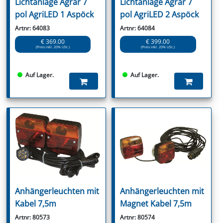
Lichtanlage Agrar 7
Lichtanlage Agrar 7
pol AgriLED 1 Aspöck
pol AgriLED 2 Aspöck
Artnr: 64083
Artnr: 64084
€ 369.00
€ 399.00
(Preis inkl. 20% USt.)
(Preis inkl. 20% USt.)
Auf Lager.
Auf Lager.
Anhängerleuchten mit
Anhängerleuchten mit
Kabel 7,5m
Magnet Kabel 7,5m
Artnr: 80573
Artnr: 80574