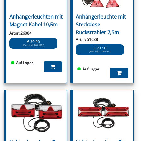
Anhängerleuchten mit
Anhängerleuchte mit
Magnet Kabel 10,5m
Steckdose
Rückstrahler 7,5m
Artnr: 26084
Artnr: 51688
€ 39.90
(Preis inkl. 20% USt.)
€ 78.90
(Preis inkl. 20% USt.)
Auf Lager.
Auf Lager.