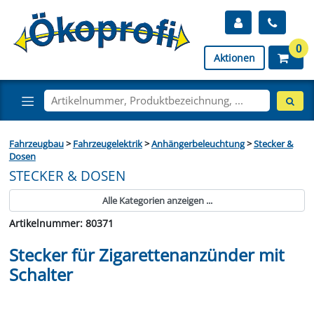
0
Aktionen
Fahrzeugbau
>
Fahrzeugelektrik
>
Anhängerbeleuchtung
>
Stecker &
Dosen
STECKER & DOSEN
Alle Kategorien anzeigen ...
Artikelnummer: 80371
Stecker für Zigarettenanzünder mit
Schalter