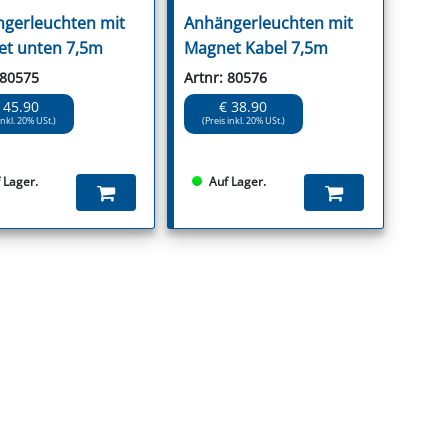
gerleuchten mit
Anhängerleuchten mit
t unten 7,5m
Magnet Kabel 7,5m
 80575
Artnr: 80576
 45.90
€ 38.90
inkl. 20% USt.)
(Preis inkl. 20% USt.)
 Lager.
Auf Lager.