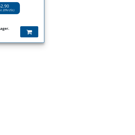
52.90
kl. 20% USt.)
Lager.