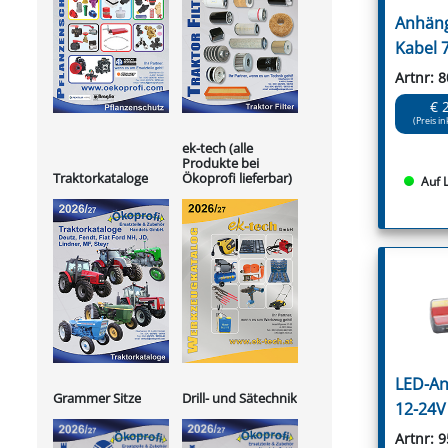
Anhäng
Kabel 
Artnr: 
€ 
(Preis in
ek-tech (alle
Produkte bei
Ökoprofi lieferbar)
Traktorkataloge
Auf 
LED-An
Grammer Sitze
Drill- und Sätechnik
12-24V
Artnr: 