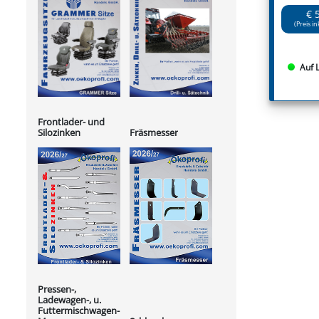
€ 
(Preis in
Auf 
Frontlader- und
Silozinken
Fräsmesser
Pressen-,
Ladewagen-, u.
Futtermischwagen-