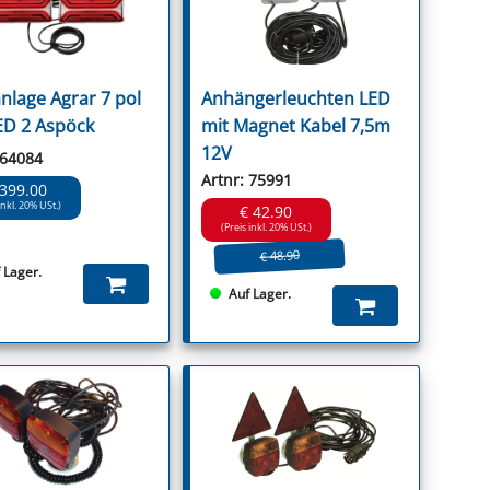
anlage Agrar 7 pol
Anhängerleuchten LED
ED 2 Aspöck
mit Magnet Kabel 7,5m
12V
 64084
Artnr: 75991
 399.00
inkl. 20% USt.)
€ 42.90
(Preis inkl. 20% USt.)
€ 48.90
 Lager.
Auf Lager.