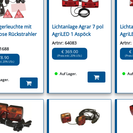
erleuchte mit
Lichtanlage Agrar 7 pol
Licht
ose Rückstrahler
AgriLED 1 Aspöck
AgriL
Artnr: 64083
Artnr:
51688
€ 369.00
€
(Preis inkl. 20% USt.)
(Preis 
78.90
kl. 20% USt.)
Auf Lager.
Auf
Lager.