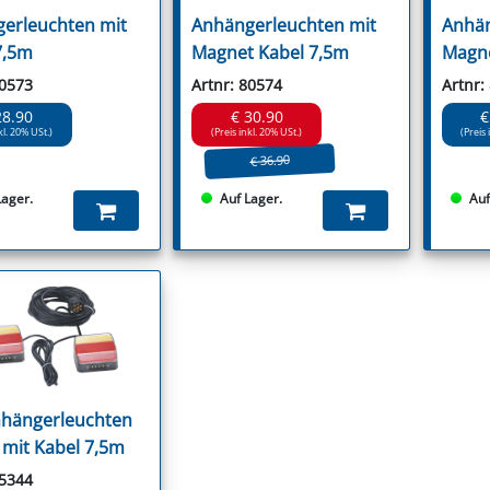
erleuchten mit
Anhängerleuchten mit
Anhän
7,5m
Magnet Kabel 7,5m
Magne
80573
Artnr: 80574
Artnr:
28.90
€ 30.90
€
kl. 20% USt.)
(Preis inkl. 20% USt.)
(Preis 
€ 36.90
Lager.
Auf Lager.
Auf
hängerleuchten
 mit Kabel 7,5m
95344