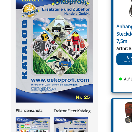
Anhäng
Steckd
7,5m
Artnr: 
€ 
(Preis in
Auf 
Pflanzenschutz
Traktor Filter Katalog