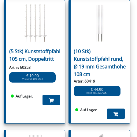
(5 Stk) Kunststoffpfahl
(10 Stk)
105 cm, Doppeltritt
Kunststoffpfahl rund,
Ø 19 mm Gesamthöhe
Artnr: 60353
108 cm
€ 10.90
(Preis inkl. 20% USt.)
Artnr: 60419
€ 44.90
(Preis inkl. 20% USt.)
Auf Lager.
Auf Lager.