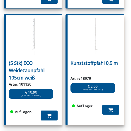
(5 Stk) ECO
Kunststoffpfahl 0,9 m
Weidezaunpfahl
105cm weiß
Artnr: 18979
Artnr: 101130
€ 2.00
(Preis inkl. 20% USt.)
€ 10.90
(Preis inkl. 20% USt.)
Auf Lager.
Auf Lager.