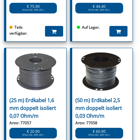
€ 75.90
€ 44.40
(Preis inkl. 20% USt.)
(Preis inkl. 20% USt.)
Teils
Auf Lager.
verfügbar.
(25 m) Erdkabel 1,6
(50 m) Erdkabel 2,5
mm doppelt isoliert
mm doppelt isoliert
0,07 Ohm/m
0,03 Ohm/m
Artnr: 77057
Artnr: 77058
€ 20.90
€ 60.90
(Preis inkl. 20% USt.)
(Preis inkl. 20% USt.)