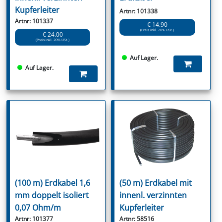
Kupferleiter
Artnr: 101338
Artnr: 101337
€ 14.90
(Preis inkl. 20% USt.)
€ 24.00
(Preis inkl. 20% USt.)
Auf Lager.
Auf Lager.
(100 m) Erdkabel 1,6
(50 m) Erdkabel mit
mm doppelt isoliert
innenl. verzinnten
0,07 Ohm/m
Kupferleiter
Artnr: 101377
Artnr: 58516