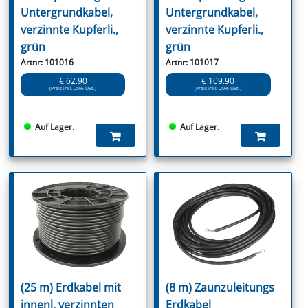
Untergrundkabel,
Untergrundkabel,
verzinnte Kupferli.,
verzinnte Kupferli.,
grün
grün
Artnr: 101016
Artnr: 101017
€ 62.90
€ 109.90
(Preis inkl. 20% USt.)
(Preis inkl. 20% USt.)
Auf Lager.
Auf Lager.
(25 m) Erdkabel mit
(8 m) Zaunzuleitungs
innenl. verzinnten
Erdkabel