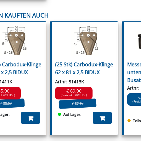
N KAUFTEN AUCH
k) Carbodux-Klinge
(25 Stk) Carbodux-Klinge
Mess
 x 2,5 BIDUX
62 x 81 x 2,5 BIDUX
unten
Busat
51411K
Artnr: 51413K
Artnr:
55.90
€ 69.90
kl. 20% USt.)
(Preis inkl. 20% USt.)
€
(Preis 
€ 80.00
€ 87.50
Lager.
Auf Lager.
Teil