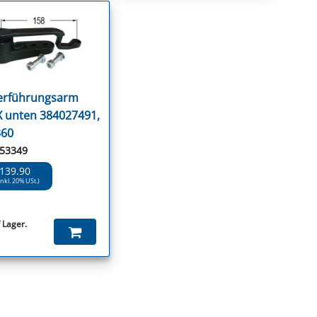
erführungsarm
 unten 384027491,
360
 53349
 139.90
inkl. 20% USt.)
 Lager.