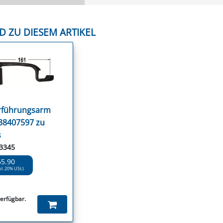
D ZU DIESEM ARTIKEL
rführungsarm
38407597 zu
s
53345
65.90
kl. 20% USt.)
verfügbar.