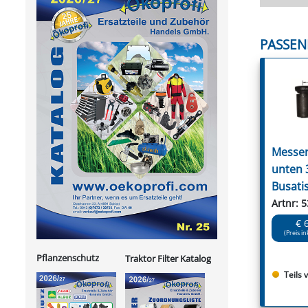
PASSEN
Messe
unten 
Busati
Artnr: 
€ 
(Preis in
Pflanzenschutz
Traktor Filter Katalog
Teils 