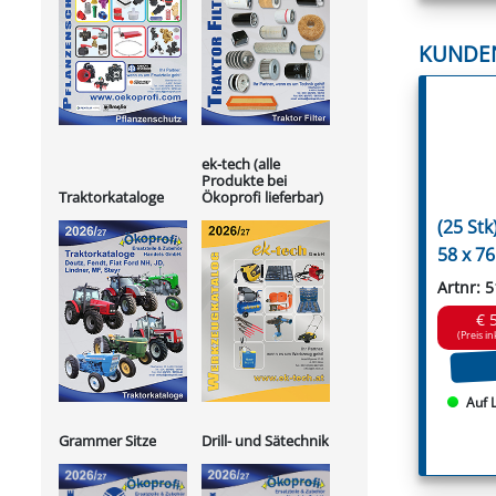
KUNDE
ek-tech (alle
Produkte bei
Ökoprofi lieferbar)
Traktorkataloge
(25 St
58 x 76
Artnr: 
€ 
(Preis in
Auf 
Grammer Sitze
Drill- und Sätechnik