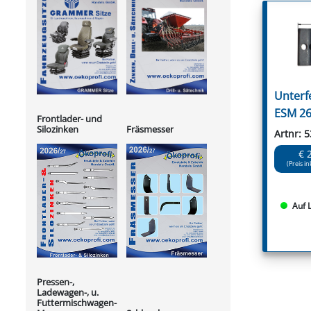
Unterf
ESM 26
Frontlader- und
Silozinken
Fräsmesser
Artnr: 
€ 
(Preis in
Auf 
Pressen-,
Ladewagen-, u.
Futtermischwagen-