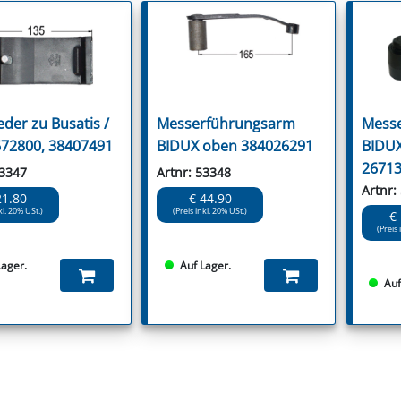
eder zu Busatis /
Messerführungsarm
Mess
72800, 38407491
BIDUX oben 384026291
BIDUX
2671
53347
Artnr: 53348
Artnr:
21.80
€ 44.90
kl. 20% USt.)
(Preis inkl. 20% USt.)
€
(Preis 
Lager.
Auf Lager.
Auf