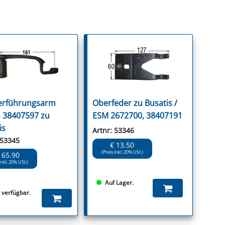
erführungsarm
Oberfeder zu Busatis /
 38407597 zu
ESM 2672700, 38407191
is
Artnr: 53346
 53345
€ 13.50
(Preis inkl. 20% USt.)
 65.90
inkl. 20% USt.)
Auf Lager.
s verfügbar.