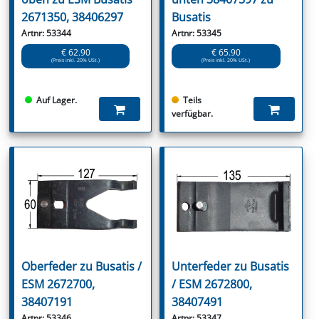
2671350, 38406297
Busatis
Artnr: 53344
Artnr: 53345
€ 62.90
€ 65.90
(Preis inkl. 20% USt.)
(Preis inkl. 20% USt.)
Auf Lager.
Teils
verfügbar.
Oberfeder zu Busatis /
Unterfeder zu Busatis
ESM 2672700,
/ ESM 2672800,
38407191
38407491
Artnr: 53346
Artnr: 53347