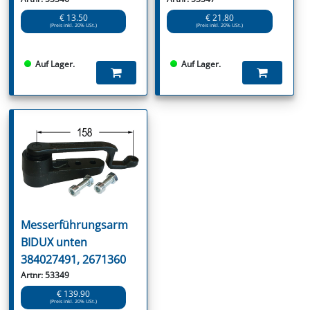
€ 13.50
€ 21.80
(Preis inkl. 20% USt.)
(Preis inkl. 20% USt.)
Auf Lager.
Auf Lager.
Messerführungsarm
BIDUX unten
384027491, 2671360
Artnr: 53349
€ 139.90
(Preis inkl. 20% USt.)