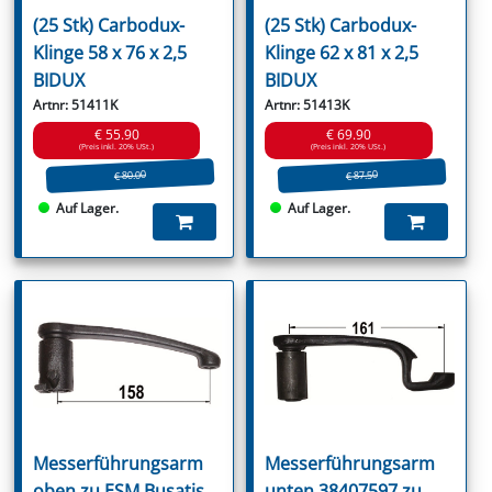
(25 Stk) Carbodux-
(25 Stk) Carbodux-
Klinge 58 x 76 x 2,5
Klinge 62 x 81 x 2,5
BIDUX
BIDUX
Artnr: 51411K
Artnr: 51413K
€ 55.90
€ 69.90
(Preis inkl. 20% USt.)
(Preis inkl. 20% USt.)
€ 80.00
€ 87.50
Auf Lager.
Auf Lager.
Messerführungsarm
Messerführungsarm
oben zu ESM Busatis
unten 38407597 zu