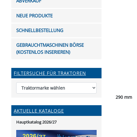
ABVERKAUF
FUTTERTRÖGE & EIMER
BOHRER & FRÄSER
FILTER
GUMMI-MET
KUGEL
SCHAUFE
BEWÄSSERUNG
BELEUCHTUNG
FEDER
KANIN
FIL
NEUE PRODUKTE
HYDRAULIK-HANDPUMPEN
GABEL, RECHEN &
MESSKUP
HANDRE
KEILR
SCHAUFELN
DIVERSE WERKZEUGE
KÄLB
SCHNELLBESTELLUNG
HEI
DIVERSES ZUBEHÖR
GEBRAUCHTMASCHINEN BÖRSE
HOCHDRUCK
(KOSTENLOS INSERIEREN)
HEIZGER
FILTERSUCHE FÜR TRAKTOREN
290 mm
AKTUELLE KATALOGE
Hauptkatalog 2026/27