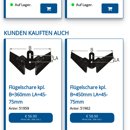
Auf Lager.
Auf Lager.
KUNDEN KAUFTEN AUCH
Flügelschare kpl.
Flügelschare kpl.
B=360mm LA=45-
B=450mm LA=45-
75mm
75mm
Artnr: 51959
Artnr: 51962
€ 56.90
€ 58.90
(Preis inkl. 20% USt.)
(Preis inkl. 20% USt.)