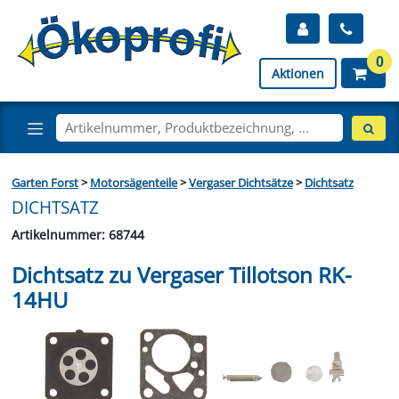
0
Aktionen
Garten Forst
>
Motorsägenteile
>
Vergaser Dichtsätze
>
Dichtsatz
DICHTSATZ
Artikelnummer: 68744
Dichtsatz zu Vergaser Tillotson RK-
14HU