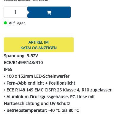
Auf Lager.
ARTIKEL IM
KATALOG ANZEIGEN
Spannung: 9-32V
ECE/R149/R148/R10
IP65
• 100 x 152mm LED-Scheinwerfer
• Fern-/Abblendlicht + Positionslicht
• ECE R148 149 EMC CISPR 25 Klasse 4, R10 zugelassen
• Aluminium-Druckgussgehäuse, PC-Linse mit
Hartbeschichtung und UV-Schutz
• Betriebstemperatur: -40 °C bis 80 °C