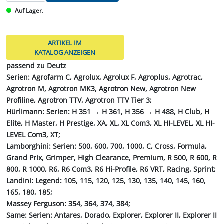
Auf Lager.
ARTIKEL IM
KATALOG ANZEIGEN
passend zu Deutz
Serien: Agrofarm C, Agrolux, Agrolux F, Agroplus, Agrotrac,
Agrotron M, Agrotron MK3, Agrotron New, Agrotron New
Profiline, Agrotron TTV, Agrotron TTV Tier 3;
Hürlimann: Serien: H 351 → H 361, H 356 → H 488, H Club, H
Elite, H Master, H Prestige, XA, XL, XL Com3, XL HI-LEVEL, XL HI-
LEVEL Com3, XT;
Lamborghini: Serien: 500, 600, 700, 1000, C, Cross, Formula,
Grand Prix, Grimper, High Clearance, Premium, R 500, R 600, R
800, R 1000, R6, R6 Com3, R6 Hi-Profile, R6 VRT, Racing, Sprint;
Landini: Legend: 105, 115, 120, 125, 130, 135, 140, 145, 160,
165, 180, 185;
Massey Ferguson: 354, 364, 374, 384;
Same: Serien: Antares, Dorado, Explorer, Explorer II, Explorer II