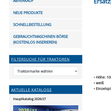
Ersatz
ABVERKAUF
FUTTERTRÖGE & EIMER
BOHRER & FRÄSER
FILTER
GUMMI-MET
KUGEL
SCHAUFE
BEWÄSSERUNG
BELEUCHTUNG
FEDER
KANIN
FIL
NEUE PRODUKTE
HYDRAULIK-HANDPUMPEN
GABEL, RECHEN &
MESSKUP
HANDRE
KEILR
SCHAUFELN
DIVERSE WERKZEUGE
KÄLB
SCHNELLBESTELLUNG
HEI
DIVERSES ZUBEHÖR
GEBRAUCHTMASCHINEN BÖRSE
HOCHDRUCK
(KOSTENLOS INSERIEREN)
HEIZGER
FILTERSUCHE FÜR TRAKTOREN
• Höhe: 1
• weiß
• Einzelspi
AKTUELLE KATALOGE
Hauptkatalog 2026/27