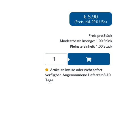
NNEN & SCHLEIFEN
PRAY'S & CHEMIE
KÜHLUNG
NGSBEKÄMPFUNG
GELVENTILE
RODUKTE
HRAUBE MUTTER
ÖLE, FETTE & ADBLUE
WEISSELSPRITZEN
UMLENKROLLEN
€ 5.90
STALL / HOF
ZYLINDER
SCHEIBE
STAUBSAUGER &
(Preis inkl. 20% USt.)
RMASCHINEN
Preis
pro Stück
TANK, ÖL &
Mindestbestellmenge:
1.00 Stück
MIERTECHNIK
Kleinste Einheit:
1.00 Stück
Artikel teilweise oder nicht sofort
verfügbar. Angenommene Lieferzeit 8-10
Tage.