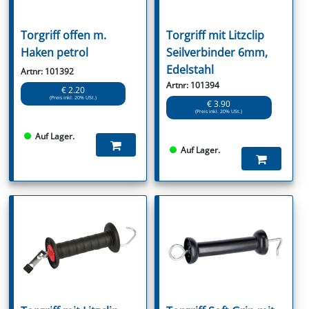
Torgriff offen m.
Torgriff mit Litzclip
Haken petrol
Seilverbinder 6mm,
Edelstahl
Artnr: 101392
Artnr: 101394
€ 2.20
(Preis inkl. 20% USt.)
€ 3.90
(Preis inkl. 20% USt.)
Auf Lager.
Auf Lager.