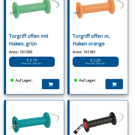
Torgriff offen mit
Torgriff offen m.
Haken, grün
Haken orange
Artnr: 101390
Artnr: 101391
€ 2.10
€ 2.20
(Preis inkl. 20% USt.)
(Preis inkl. 20% USt.)
Auf Lager.
Auf Lager.