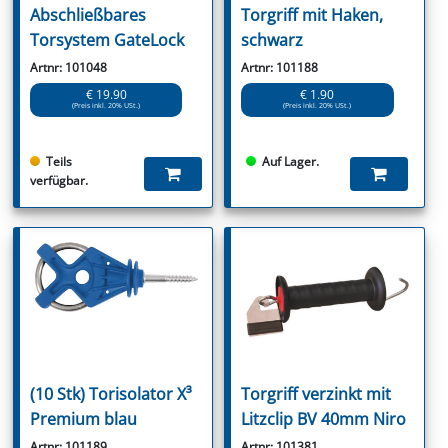
Abschließbares
Torgriff mit Haken,
Torsystem GateLock
schwarz
Artnr: 101048
Artnr: 101188
€ 19.90
€ 1.90
(Preis inkl. 20% USt.)
(Preis inkl. 20% USt.)
Teils
Auf Lager.
verfügbar.
(10 Stk) Torisolator X³
Torgriff verzinkt mit
Premium blau
Litzclip BV 40mm Niro
Artnr: 101189
Artnr: 101381