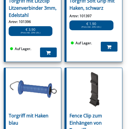
Torgriff mit Litzclip
Torgriff Soft Grip mit
Litzenverbinder 3mm,
Haken, schwarz
Edelstahl
Artnr: 101397
Artnr: 101396
€ 1.90
(Preis inkl. 20% USt.)
€ 3.90
(Preis inkl. 20% USt.)
Auf Lager.
Auf Lager.
Torgriff mit Haken
Fence Clip zum
blau
Einhängen von