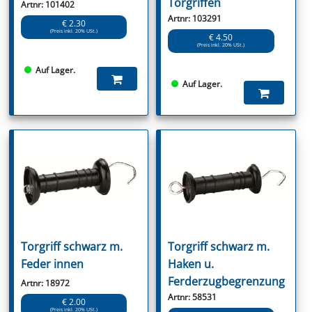
Torgriffen
Artnr: 101402
Artnr: 103291
€ 2.30
(Preis inkl. 20% USt.)
€ 4.50
(Preis inkl. 20% USt.)
Auf Lager.
Auf Lager.
Torgriff schwarz m.
Torgriff schwarz m.
Feder innen
Haken u.
Ferderzugbegrenzung
Artnr: 18972
Artnr: 58531
€ 2.00
(Preis inkl. 20% USt.)