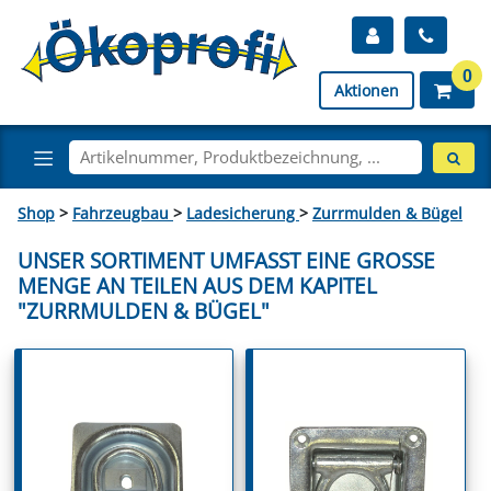
0
Aktionen
Shop
>
Fahrzeugbau
>
Ladesicherung
>
Zurrmulden & Bügel
UNSER SORTIMENT UMFASST EINE GROSSE M
ENGE AN TEILEN AUS DEM KAPITEL "
ZURRMULDEN & BÜGEL"