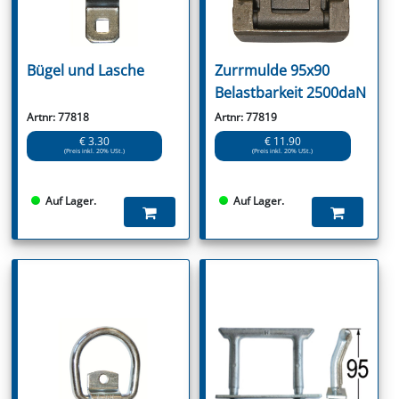
Bügel und Lasche
Zurrmulde 95x90
Belastbarkeit 2500daN
Artnr: 77818
Artnr: 77819
€ 3.30
€ 11.90
(Preis inkl. 20% USt.)
(Preis inkl. 20% USt.)
Auf Lager.
Auf Lager.