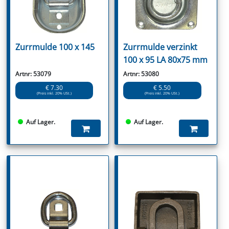
Zurrmulde 100 x 145
Zurrmulde verzinkt
100 x 95 LA 80x75 mm
Artnr: 53079
Artnr: 53080
€ 7.30
€ 5.50
(Preis inkl. 20% USt.)
(Preis inkl. 20% USt.)
Auf Lager.
Auf Lager.