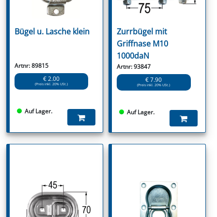
Bügel u. Lasche klein
Zurrbügel mit
Griffnase M10
1000daN
Artnr: 89815
Artnr: 93847
€ 2.00
€ 7.90
(Preis inkl. 20% USt.)
(Preis inkl. 20% USt.)
Auf Lager.
Auf Lager.