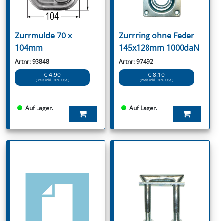
Zurrmulde 70 x
Zurrring ohne Feder
104mm
145x128mm 1000daN
Artnr: 93848
Artnr: 97492
€ 4.90
€ 8.10
(Preis inkl. 20% USt.)
(Preis inkl. 20% USt.)
Auf Lager.
Auf Lager.