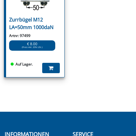
Zurrbügel M12
LA=50mm 1000daN
Artnr: 97499
€ 8.00
(Preis inkl. 20% USt.)
Auf Lager.
INFORMATIONEN
SERVICE