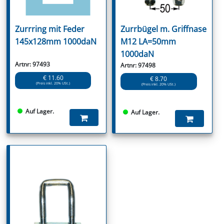
Zurrring mit Feder
Zurrbügel m. Griffnase
145x128mm 1000daN
M12 LA=50mm
1000daN
Artnr: 97493
Artnr: 97498
€ 11.60
€ 8.70
(Preis inkl. 20% USt.)
(Preis inkl. 20% USt.)
Auf Lager.
Auf Lager.