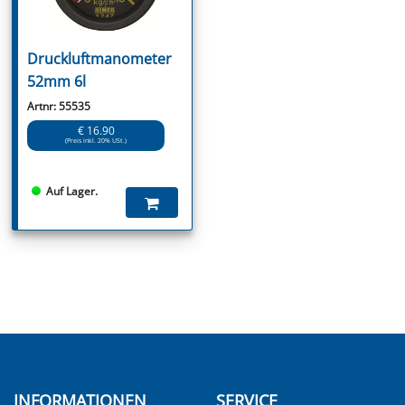
Druckluftmanometer
52mm 6l
Artnr: 55535
€ 16.90
(Preis inkl. 20% USt.)
Auf Lager.
INFORMATIONEN
SERVICE