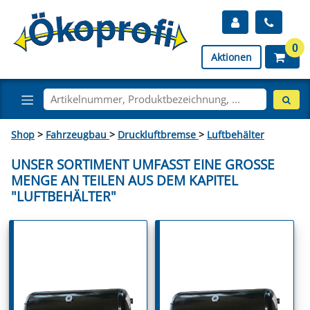
0
Aktionen
Shop
>
Fahrzeugbau
>
Druckluftbremse
>
Luftbehälter
UNSER SORTIMENT UMFASST EINE GROSSE M
ENGE AN TEILEN AUS DEM KAPITEL "
LUFTBEHÄLTER"