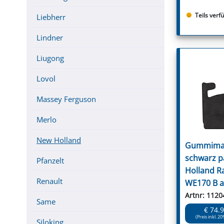
Teils verf
Liebherr
Lindner
Liugong
Lovol
Massey Ferguson
Merlo
New Holland
Gummimat
schwarz p
Pfanzelt
Holland R
Renault
WE170 B a
Artnr: 1120
Same
€ 74.
(Preis inkl. 20
Siloking