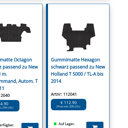
atte Octagon
Gummimatte Hexagon
z passend zu New
schwarz passend zu New
d m.
Holland T 5000 / TL-A bis
mmand, Autom. T
2014
11
Artnr: 112041
12040
€ 112.90
74.90
(Preis inkl. 20% USt.)
kl. 20% USt.)
Auf Lager.
verfügbar.