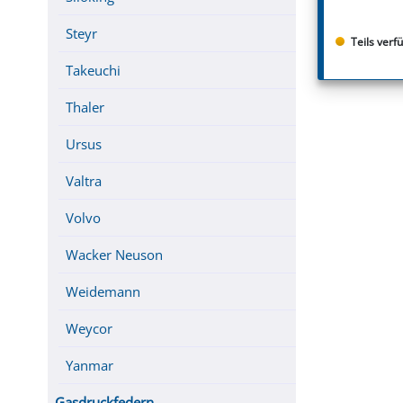
Steyr
Teils verf
Takeuchi
Thaler
Ursus
Valtra
Volvo
Wacker Neuson
Weidemann
Weycor
Yanmar
Gasdruckfedern