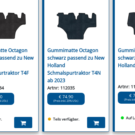
te Octagon
Gummimatte Octagon
Gummim
assend zu New
schwarz passend zu New
schwar
Holland
Holland
rtraktor T4F
Schmalspurtraktor T4N
ab 2023
Artnr: 1
34
Artnr: 112035
€ 
90
€ 74.90
(Preis in
% USt.)
(Preis inkl. 20% USt.)
Auf L
r.
Teils verfügbar.