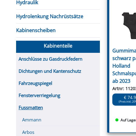
Hydraulik
Hydrolenkung Nachrüstsätze
Kabinenscheiben
Kabinenteile
Gummimat
schwarz p
Anschlüsse zu Gasdruckfedern
Holland
Dichtungen und Kantenschutz
Schmalspu
ab 2023
Fahrzeugspiegel
Artnr: 1120
Fensterverriegelung
€ 74.
(Preis inkl. 20
Fussmatten
Ammann
Auf Lage
Arbos