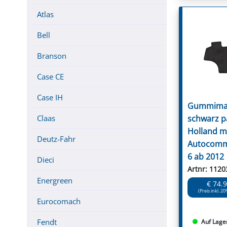
Atlas
Bell
Branson
Case CE
Case IH
Gummimat
schwarz p
Claas
Holland m
Deutz-Fahr
Autocomm
6 ab 2012
Dieci
Artnr: 1120
Energreen
€ 74.
(Preis inkl. 20
Eurocomach
Fendt
Auf Lage