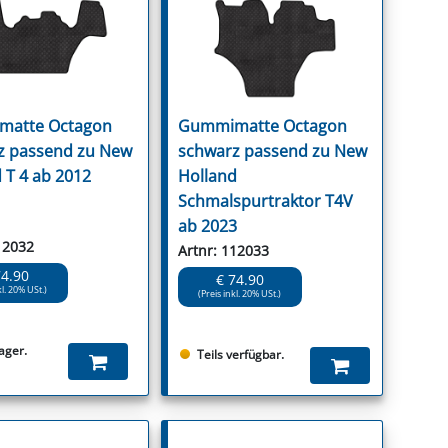
NNEN & SCHLEIFEN
PRAY'S & CHEMIE
KÜHLUNG
NGSBEKÄMPFUNG
GELVENTILE
RODUKTE
HRAUBE MUTTER
ÖLE, FETTE & ADBLUE
WEISSELSPRITZEN
UMLENKROLLEN
STALL / HOF
ZYLINDER
SCHEIBE
STAUBSAUGER &
RMASCHINEN
atte Octagon
Gummimatte Octagon
TANK, ÖL &
z passend zu New
schwarz passend zu New
MIERTECHNIK
 T 4 ab 2012
Holland
Schmalspurtraktor T4V
ab 2023
12032
Artnr: 112033
74.90
€ 74.90
kl. 20% USt.)
(Preis inkl. 20% USt.)
ager.
Teils verfügbar.