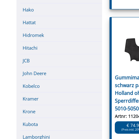
Hako
Hattat
Hidromek
Hitachi
JCB
John Deere
Gummimat
schwarz p
Kobelco
Holland o
Kramer
Sperrdiffe
5010-5050
Krone
Artnr: 1120
Kubota
€ 74.
(Preis inkl. 20
Lamborghini