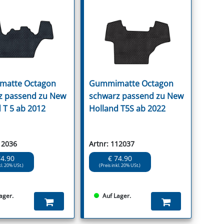
atte Octagon
Gummimatte Octagon
z passend zu New
schwarz passend zu New
 T 5 ab 2012
Holland T5S ab 2022
12036
Artnr: 112037
74.90
€ 74.90
kl. 20% USt.)
(Preis inkl. 20% USt.)
ager.
Auf Lager.