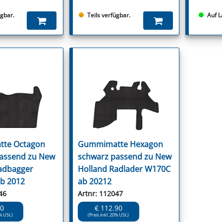
ügbar.
Teils verfügbar.
Auf L
te Octagon
Gummimatte Hexagon
assend zu New
schwarz passend zu New
adbagger
Holland Radlader W170C
b 2012
ab 20212
46
Artnr: 112047
90
€ 112.90
% USt.)
(Preis inkl. 20% USt.)