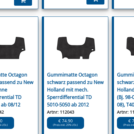
te Octagon
Gummimatte Octagon
Gummim
assend zu New
schwarz passend zu New
schwar
hne
Holland mit mech.
Hollan
rential TD
Sperrdifferential TD
(Bj. 98-
 ab 08/12
5010-5050 ab 2012
08), T40
42
Artnr: 112043
Artnr: 1
90
€ 74.90
€ 
% USt.)
(Preis inkl. 20% USt.)
(Preis in