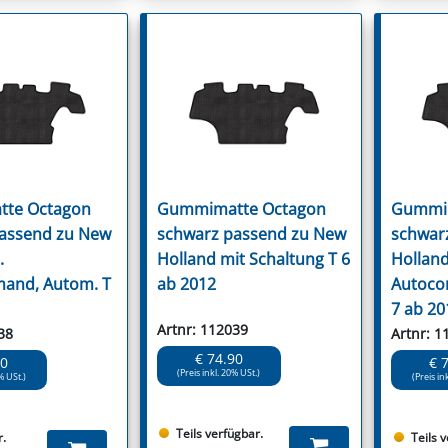
te Octagon
Gummimatte Octagon
Gummim
assend zu New
schwarz passend zu New
schwar
.
Holland mit Schaltung T 6
Hollan
and, Autom. T
ab 2012
Autoco
7 ab 20
Artnr: 112039
38
Artnr: 1
€ 74.90
90
€ 
(Preis inkl. 20% USt.)
% USt.)
(Preis in
Teils verfügbar.
r.
Teils 