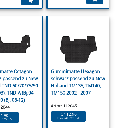
atte Octagon
Gummimatte Hexagon
z passend zu New
schwarz passend zu New
d TND 60/70/75/90
Holland TM135, TM140,
03), TND-A (Bj.04-
TM150 2002 - 2007
0 (Bj. 08-12)
Artnr: 112045
12044
€ 112.90
74.90
(Preis inkl. 20% USt.)
kl. 20% USt.)