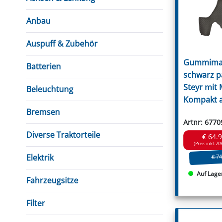
FUTTERTRÖGE & EIMER
BOHRER & FRÄSER
FILTER
GUMMI-MET
KUGEL
SCHAUFE
BEWÄSSERUNG
BELEUCHTUNG
FEDER
KANIN
FIL
Anbau
HYDRAULIK-HANDPUMPEN
GABEL, RECHEN &
MESSKUP
HANDRE
KEILR
SCHAUFELN
DIVERSE WERKZEUGE
KÄLB
Auspuff & Zubehör
HEI
Gummimat
Batterien
DIVERSES ZUBEHÖR
schwarz p
HOCHDRUCK
Steyr mit M
HEIZGER
Beleuchtung
Kompakt 
Bremsen
Artnr: 6770
Diverse Traktorteile
€ 64.
(Preis inkl. 20
Elektrik
€ 74
Auf Lage
Fahrzeugsitze
Filter