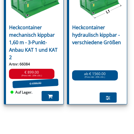
Heckcontainer
Heckcontainer
mechanisch kippbar
hydraulisch kippbar -
1,60 m - 3-Punkt-
verschiedene Größen
Anbau KAT 1 und KAT
2
Artnr: 66084
€ 899.00
ab € 1560.00
(Preis inkl. 20% USt.)
(Preis inkl. 20% USt.)
€ 1099.00
Auf Lager.