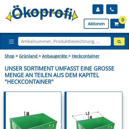
0
Aktionen
Shop
>
Grünland
>
Anbaugeräte
>
Heckcontainer
UNSER SORTIMENT UMFASST EINE GROSSE M
ENGE AN TEILEN AUS DEM KAPITEL "
HECKCONTAINER"