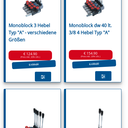
Monoblock 3 Hebel
Monoblock dw 40 lt.
Typ "A" - verschiedene
3/8 4 Hebel Typ "A"
Größen
€ 154.90
€ 124.90
(Preis inkl. 20% USt.)
(Preis inkl. 20% USt.)
€ 199.00
€ 159.00