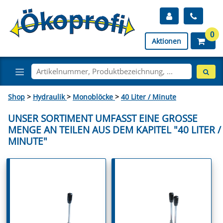
0
Aktionen
Shop
>
Hydraulik
>
Monoblöcke
>
40 Liter / Minute
UNSER SORTIMENT UMFASST EINE GROSSE M
ENGE AN TEILEN AUS DEM KAPITEL "40 LITER / M
INUTE"