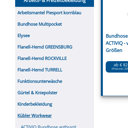
Arbeits- & Freizeitbekleidung
FUTTERTRÖGE & EIMER
BOHRER & FRÄSER
FILTER
GUMMI-MET
KUGEL
SCHAUFE
BEWÄSSERUNG
BELEUCHTUNG
FEDER
KANIN
FIL
Arbeitsmantel Piesport kornblau
HYDRAULIK-HANDPUMPEN
GABEL, RECHEN &
MESSKUP
HANDRE
KEILR
SCHAUFELN
Bundhose Multipocket
DIVERSE WERKZEUGE
KÄLB
HEI
Elysee
Bundhose 
DIVERSES ZUBEHÖR
ACTIVIQ -
HOCHDRUCK
Flanell-Hemd GREENSBURG
Größen
HEIZGER
Flanell-Hemd ROCKVILLE
ab € 82
Flanell-Hemd TURRELL
(Preis inkl. 20
Funktionsunterwäsche
Gürtel & Kniepolster
Kinderbekleidung
Kübler Workwear
ACTIVIQ Bundhose anthrazit