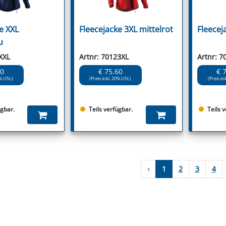
e XXL
Fleecejacke 3XL mittelrot
Fleecej
u
XXL
Artnr: 70123XL
Artnr: 7
60
€ 75.60
€ 
% USt.)
(Preis inkl. 20% USt.)
(Preis in
ügbar.
Teils verfügbar.
Teils 
‹
1
2
3
4