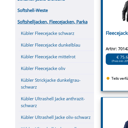
Softshell-Weste
Softshelljacken, Fleecejacken, Parka
Fleecejac
Kübler Fleecejacke schwarz
Kübler Fleecejacke dunkelblau
Artnr: 7014
Kübler Fleecejacke mittelrot
€ 75.
(Preis inkl. 20
Kübler Fleecejacke oliv
Teils verf
Kübler Strickjacke dunkelgrau-
schwarz
Kübler Ultrashell Jacke anthrazit-
schwarz
Kübler Ultrashell Jacke oliv-schwarz