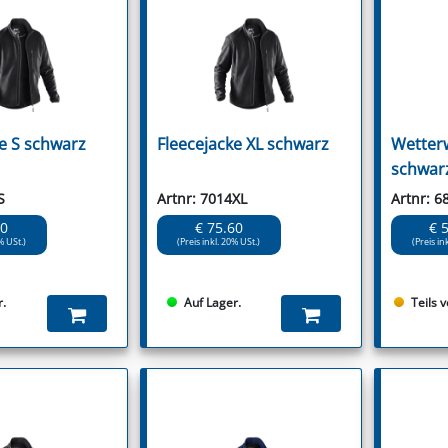
ke S schwarz
Fleecejacke XL schwarz
Wetter
schwar
S
Artnr: 7014XL
Artnr: 6
60
€ 75.60
€ 
% USt.)
(Preis inkl. 20% USt.)
(Preis in
r.
Auf Lager.
Teils 