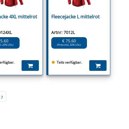
acke 4XL mittelrot
Fleecejacke L mittelrot
0124XL
Artnr: 7012L
75.60
€ 75.60
kl. 20% USt.)
(Preis inkl. 20% USt.)
verfügbar.
Teils verfügbar.
›