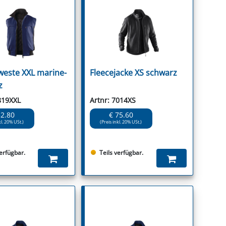
weste XXL marine-
Fleecejacke XS schwarz
z
819XXL
Artnr: 7014XS
52.80
€ 75.60
kl. 20% USt.)
(Preis inkl. 20% USt.)
verfügbar.
Teils verfügbar.