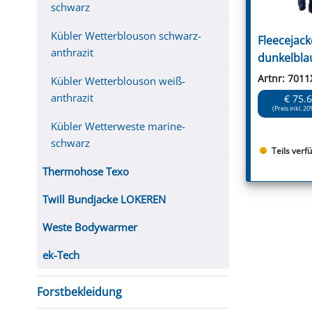
schwarz
Kübler Wetterblouson schwarz-
Fleecejack
anthrazit
dunkelbla
Artnr: 7011
Kübler Wetterblouson weiß-
anthrazit
€ 75.
(Preis inkl. 20
Kübler Wetterweste marine-
schwarz
Teils verf
Thermohose Texo
Twill Bundjacke LOKEREN
Weste Bodywarmer
ek-Tech
Forstbekleidung