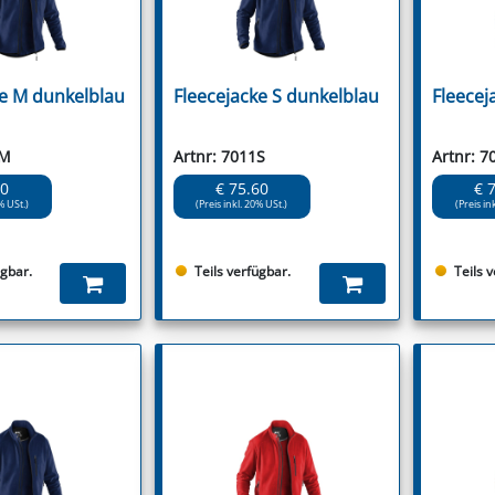
ke M dunkelblau
Fleecejacke S dunkelblau
Fleecej
1M
Artnr: 7011S
Artnr: 7
60
€ 75.60
€ 
% USt.)
(Preis inkl. 20% USt.)
(Preis in
ügbar.
Teils verfügbar.
Teils 