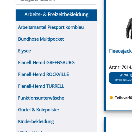
FUTTERTRÖGE & EIMER
BOHRER & FRÄSER
FILTER
GUMMI-MET
KUGEL
SCHAUFE
BEWÄSSERUNG
BELEUCHTUNG
FEDER
KANIN
FIL
Arbeits- & Freizeitbekleidung
HYDRAULIK-HANDPUMPEN
GABEL, RECHEN &
MESSKUP
HANDRE
KEILR
SCHAUFELN
DIVERSE WERKZEUGE
KÄLB
Arbeitsmantel Piesport kornblau
HEI
Bundhose Multipocket
DIVERSES ZUBEHÖR
HOCHDRUCK
Elysee
Fleecejac
HEIZGER
Flanell-Hemd GREENSBURG
Artnr: 7014
Flanell-Hemd ROCKVILLE
€ 75.
(Preis inkl. 20
Flanell-Hemd TURRELL
Funktionsunterwäsche
Teils verf
Gürtel & Kniepolster
Kinderbekleidung