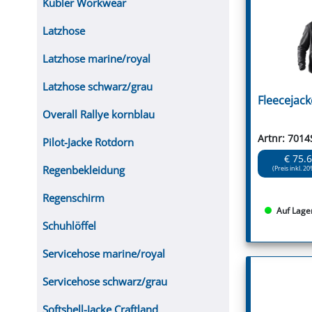
Kübler Workwear
Latzhose
Latzhose marine/royal
Latzhose schwarz/grau
Fleecejac
Overall Rallye kornblau
Artnr: 7014
Pilot-Jacke Rotdorn
€ 75.
Regenbekleidung
(Preis inkl. 20
Regenschirm
Auf Lage
Schuhlöffel
Servicehose marine/royal
Servicehose schwarz/grau
Softshell-Jacke Craftland