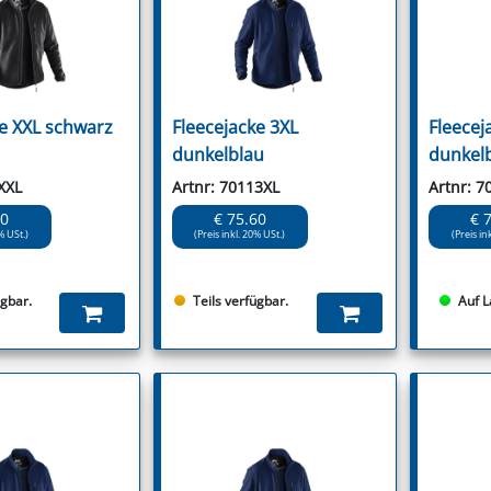
ke XXL schwarz
Fleecejacke 3XL
Fleecej
dunkelblau
dunkel
XXL
Artnr: 70113XL
Artnr: 7
60
€ 75.60
€ 
% USt.)
(Preis inkl. 20% USt.)
(Preis in
ügbar.
Teils verfügbar.
Auf L