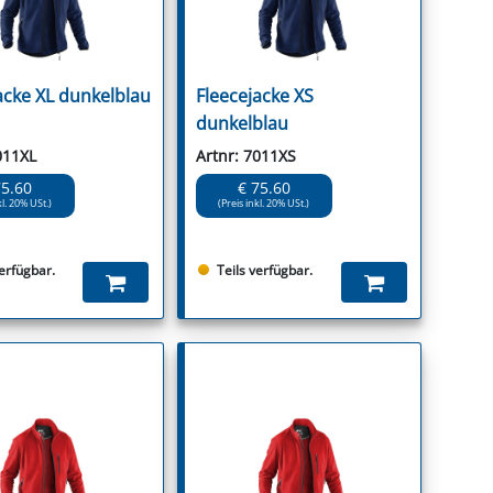
acke XL dunkelblau
Fleecejacke XS
dunkelblau
011XL
Artnr: 7011XS
75.60
€ 75.60
kl. 20% USt.)
(Preis inkl. 20% USt.)
verfügbar.
Teils verfügbar.