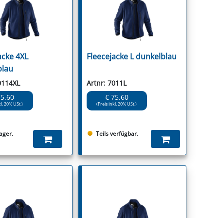
acke 4XL
Fleecejacke L dunkelblau
blau
0114XL
Artnr: 7011L
75.60
€ 75.60
kl. 20% USt.)
(Preis inkl. 20% USt.)
ager.
Teils verfügbar.