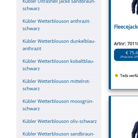
Kübler Ultrashell Jacke sandbraun-
schwarz
Kübler Wetterblouson anthrazit-
Fleecejac
schwarz
Kübler Wetterblouson dunkelblau-
Artnr: 701
anthrazit
€ 75.
(Preis inkl. 20
Kübler Wetterblouson kobaltblau-
schwarz
Teils verf
Kübler Wetterblouson mittelrot-
schwarz
Kübler Wetterblouson moosgrün-
schwarz
Kübler Wetterblouson oliv-schwarz
Kübler Wetterblouson sandbraun-