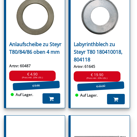
Anlaufscheibe zu Steyr
Labyrinthblech zu
T80/84/86 oben 4 mm
Steyr T80 180410018,
804118
Artnr: 60487
Artnr: 61645
€ 4.90
€ 19.90
(Preis inkl. 20% USt.)
(Preis inkl. 20% USt.)
€ 5.90
€ 23.90
Auf Lager.
Auf Lager.