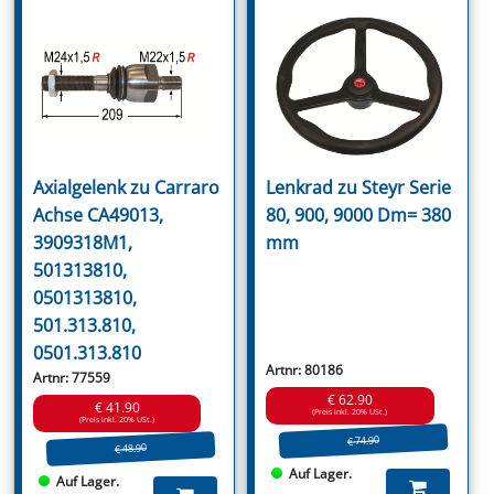
Axialgelenk zu Carraro
Lenkrad zu Steyr Serie
Achse CA49013,
80, 900, 9000 Dm= 380
3909318M1,
mm
501313810,
0501313810,
501.313.810,
0501.313.810
Artnr: 80186
Artnr: 77559
€ 62.90
€ 41.90
(Preis inkl. 20% USt.)
(Preis inkl. 20% USt.)
€ 74.90
€ 48.90
Auf Lager.
Auf Lager.