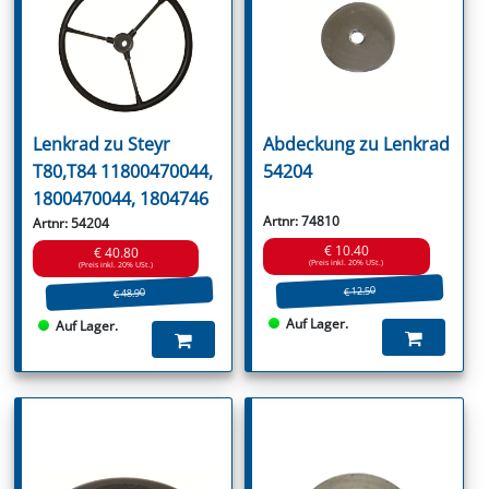
Lenkrad zu Steyr
Abdeckung zu Lenkrad
T80,T84 11800470044,
54204
1800470044, 1804746
Artnr: 74810
Artnr: 54204
€ 10.40
€ 40.80
(Preis inkl. 20% USt.)
(Preis inkl. 20% USt.)
€ 12.50
€ 48.90
Auf Lager.
Auf Lager.