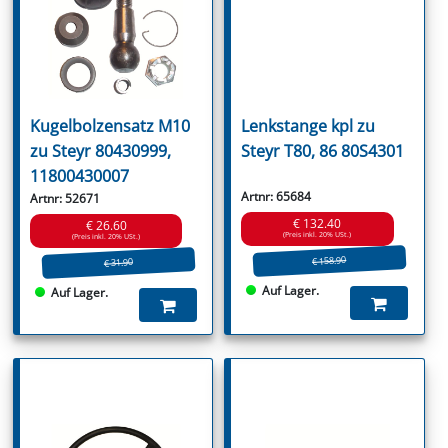
Kugelbolzensatz M10
Lenkstange kpl zu
zu Steyr 80430999,
Steyr T80, 86 80S4301
11800430007
Artnr: 65684
Artnr: 52671
€ 132.40
€ 26.60
(Preis inkl. 20% USt.)
(Preis inkl. 20% USt.)
€ 158.90
€ 31.90
Auf Lager.
Auf Lager.