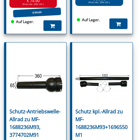
€ 74.90
(Preis inkl. 20% USt.)
(Preis inkl. 20% USt.)
€ 94.90
Auf Lager.
Auf Lager.
Schutz-Antriebswelle-
Schutz kpl.-Allrad zu
Allrad zu MF-
MF-
1688236M93,
1688236M93+1696550
3774702M91
M1