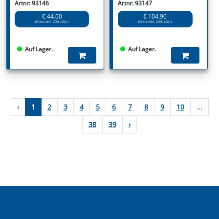
Artnr: 93146
Artnr: 93147
€ 44.00
€ 104.90
(Preis inkl. 20% USt.)
(Preis inkl. 20% USt.)
Auf Lager.
Auf Lager.
‹
1
2
3
4
5
6
7
8
9
10
...
38
39
›