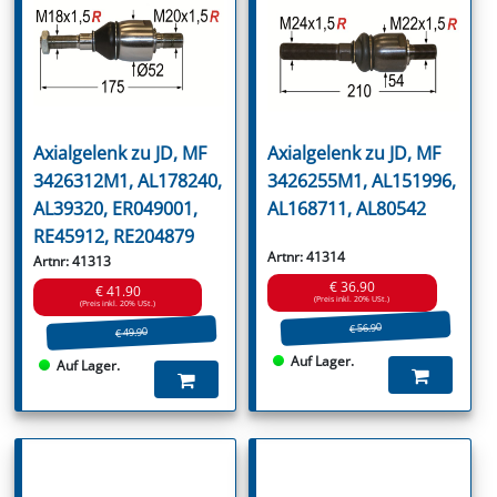
Axialgelenk zu JD, MF
Axialgelenk zu JD, MF
3426312M1, AL178240,
3426255M1, AL151996,
AL39320, ER049001,
AL168711, AL80542
RE45912, RE204879
Artnr: 41314
Artnr: 41313
€ 36.90
€ 41.90
(Preis inkl. 20% USt.)
(Preis inkl. 20% USt.)
€ 56.90
€ 49.90
Auf Lager.
Auf Lager.