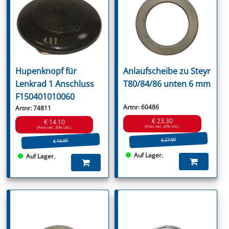
Hupenknopf für
Anlaufscheibe zu Steyr
Lenkrad 1 Anschluss
T80/84/86 unten 6 mm
F150401010060
Artnr: 60486
Artnr: 74811
€ 23.30
€ 14.10
(Preis inkl. 20% USt.)
(Preis inkl. 20% USt.)
€ 27.90
€ 16.90
Auf Lager.
Auf Lager.