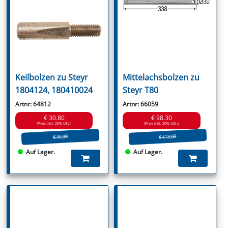
Keilbolzen zu Steyr
Mittelachsbolzen zu
1804124, 180410024
Steyr T80
Artnr: 64812
Artnr: 66059
€ 30.80
€ 98.30
(Preis inkl. 20% USt.)
(Preis inkl. 20% USt.)
€ 118.00
€ 36.90
Auf Lager.
Auf Lager.