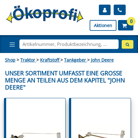
0
Aktionen
Shop
>
Traktor
>
Kraftstoff
>
Tankgeber
>
John Deere
UNSER SORTIMENT UMFASST EINE GROSSE M
ENGE AN TEILEN AUS DEM KAPITEL "JOHN D
EERE"