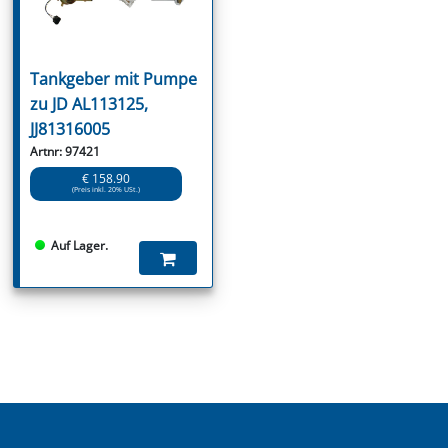
Tankgeber mit Pumpe
zu JD AL113125,
JJ81316005
Artnr: 97421
€ 158.90
(Preis inkl. 20% USt.)
Auf Lager.