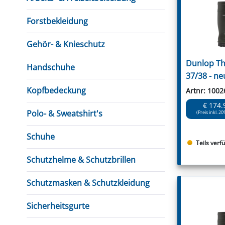
FUTTERTRÖGE & EIMER
BOHRER & FRÄSER
FILTER
GUMMI-MET
KUGEL
SCHAUFE
BEWÄSSERUNG
BELEUCHTUNG
FEDER
KANIN
FIL
Forstbekleidung
HYDRAULIK-HANDPUMPEN
GABEL, RECHEN &
MESSKUP
HANDRE
KEILR
SCHAUFELN
DIVERSE WERKZEUGE
KÄLB
Gehör- & Knieschutz
HEI
Dunlop Th
Handschuhe
DIVERSES ZUBEHÖR
37/38 - ne
HOCHDRUCK
HEIZGER
Kopfbedeckung
Artnr: 1002
€ 174.
Polo- & Sweatshirt's
(Preis inkl. 20
Schuhe
Teils verf
Schutzhelme & Schutzbrillen
Schutzmasken & Schutzkleidung
Sicherheitsgurte