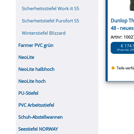
Sicherheitsstiefel Work-It S5
Dunlop Th
Sicherheitstiefel Purofort S5
48 - neues
Winterstiefel Blizzard
Artnr: 1002
Farmer PVC grün
€ 174.
(Preis inkl. 20
NeoLite
Teils verf
NeoLite halbhoch
NeoLite hoch
PU-Stiefel
PVC Arbeitsstiefel
Schuh-Abstellwannen
Seestiefel NORWAY