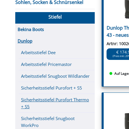
Sohlen, Socken & Schnürsenkel
Stiefel
Dunlop Th
Bekina Boots
43 - neues
Dunlop
Artnr: 1002
€ 174.
Arbeitsstiefel Dee
(Preis inkl. 20
Arbeitsstiefel Pricemastor
Auf Lage
Arbeitsstiefel Snugboot Wildlander
Sicherheitsstiefel Purofort + S5
Sicherheitsstiefel Purofort Thermo
+ S5
Sicherheitsstiefel Snugboot
WorkPro