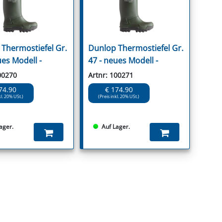
Thermostiefel Gr.
Dunlop Thermostiefel Gr.
ues Modell -
47 - neues Modell -
00270
Artnr: 100271
74.90
€ 174.90
kl. 20% USt.)
(Preis inkl. 20% USt.)
ager.
Auf Lager.