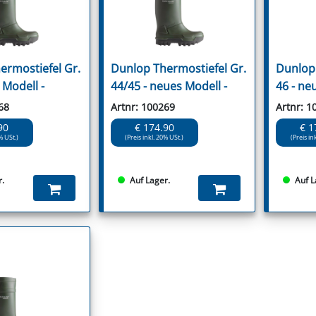
ermostiefel Gr.
Dunlop Thermostiefel Gr.
Dunlop 
 Modell -
44/45 - neues Modell -
46 - ne
68
Artnr: 100269
Artnr: 1
90
€ 174.90
€ 1
% USt.)
(Preis inkl. 20% USt.)
(Preis in
r.
Auf Lager.
Auf L