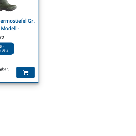
ermostiefel Gr.
 Modell -
72
90
% USt.)
ügbar.