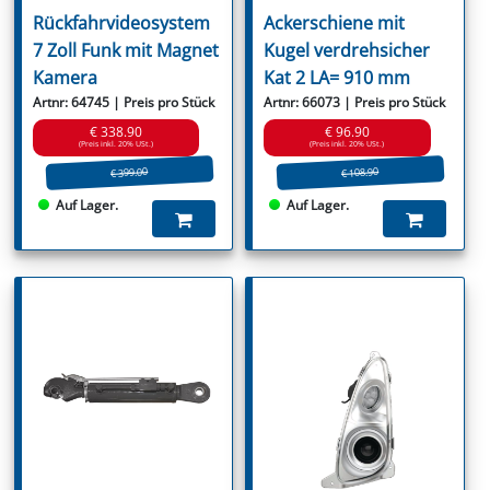
Rückfahrvideosystem
Ackerschiene mit
7 Zoll Funk mit Magnet
Kugel verdrehsicher
Kamera
Kat 2 LA= 910 mm
Artnr: 64745 | Preis pro Stück
Artnr: 66073 | Preis pro Stück
€ 338.90
€ 96.90
(Preis inkl. 20% USt.)
(Preis inkl. 20% USt.)
€ 399.00
€ 108.90
Auf Lager.
Auf Lager.