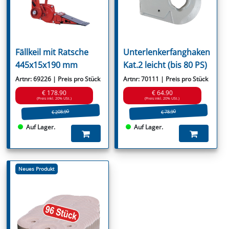
Fällkeil mit Ratsche
Unterlenkerfanghaken
445x15x190 mm
Kat.2 leicht (bis 80 PS)
Artnr: 69226 | Preis pro Stück
Artnr: 70111 | Preis pro Stück
€ 178.90
€ 64.90
(Preis inkl. 20% USt.)
(Preis inkl. 20% USt.)
€ 208.90
€ 78.90
Auf Lager.
Auf Lager.
Neues Produkt