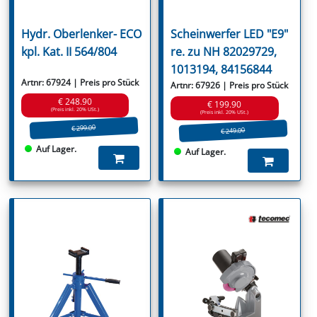
Hydr. Oberlenker- ECO
Scheinwerfer LED "E9"
kpl. Kat. II 564/804
re. zu NH 82029729,
1013194, 84156844
Artnr: 67924 | Preis pro Stück
Artnr: 67926 | Preis pro Stück
€ 248.90
€ 199.90
(Preis inkl. 20% USt.)
(Preis inkl. 20% USt.)
€ 299.00
€ 249.00
Auf Lager.
Auf Lager.