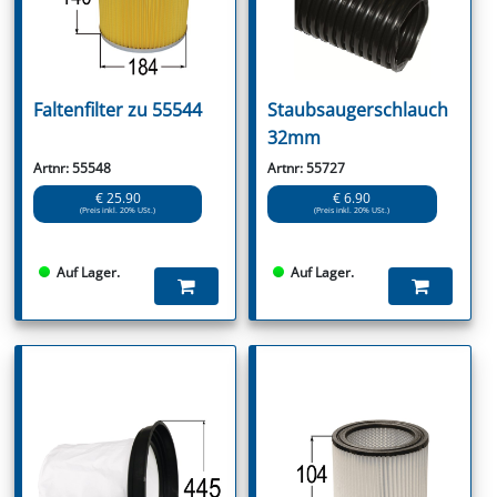
Faltenfilter zu 55544
Staubsaugerschlauch
32mm
Artnr: 55548
Artnr: 55727
€ 25.90
€ 6.90
(Preis inkl. 20% USt.)
(Preis inkl. 20% USt.)
Auf Lager.
Auf Lager.