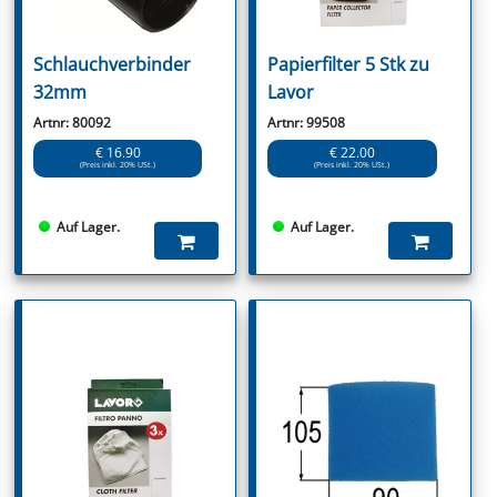
Schlauchverbinder
Papierfilter 5 Stk zu
32mm
Lavor
Artnr: 80092
Artnr: 99508
€ 16.90
€ 22.00
(Preis inkl. 20% USt.)
(Preis inkl. 20% USt.)
Auf Lager.
Auf Lager.