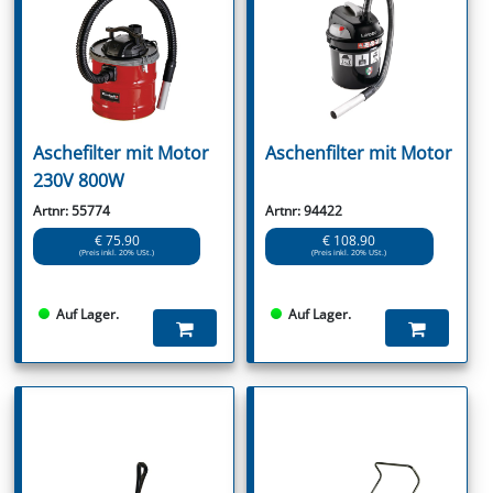
Aschefilter mit Motor
Aschenfilter mit Motor
230V 800W
Artnr: 55774
Artnr: 94422
€ 75.90
€ 108.90
(Preis inkl. 20% USt.)
(Preis inkl. 20% USt.)
Auf Lager.
Auf Lager.