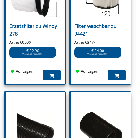
Ersatzfilter zu Windy
Filter waschbar zu
278
94421
Artnr: 60500
Artnr: 63474
€ 32.90
€ 24.00
(Preis inkl. 20% USt.)
(Preis inkl. 20% USt.)
Auf Lager.
Auf Lager.