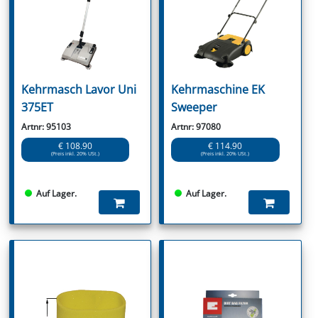
Kehrmasch Lavor Uni
Kehrmaschine EK
375ET
Sweeper
Artnr: 95103
Artnr: 97080
€ 108.90
€ 114.90
(Preis inkl. 20% USt.)
(Preis inkl. 20% USt.)
Auf Lager.
Auf Lager.