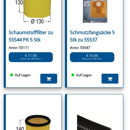
Schaumstofffilter zu
Schmutzfangsäcke 5
55544 PK 5 Stk
Stk zu 55537
Artnr: 55111
Artnr: 55547
€ 11.90
€ 16.96
(Preis inkl. 20% USt.)
(Preis inkl. 20% USt.)
Auf Lager.
Auf Lager.