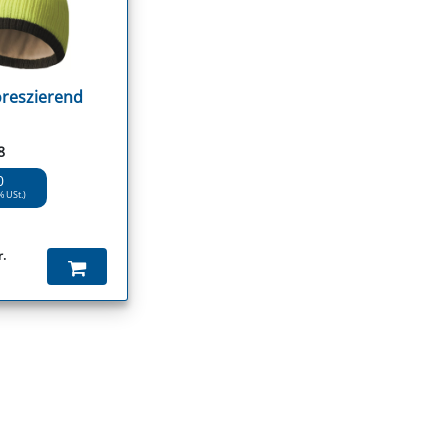
oreszierend
8
0
% USt.)
r.