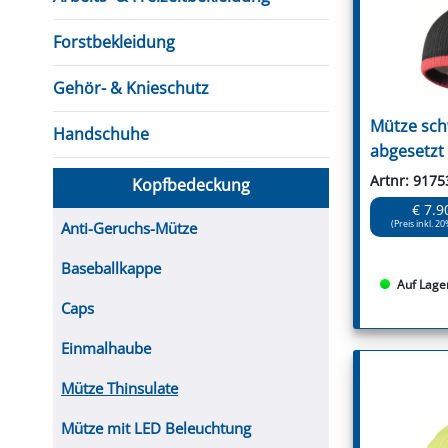
FUTTERTRÖGE & EIMER
BOHRER & FRÄSER
FILTER
GUMMI-MET
KUGEL
SCHAUFE
BEWÄSSERUNG
BELEUCHTUNG
FEDER
KANIN
FIL
Forstbekleidung
HYDRAULIK-HANDPUMPEN
GABEL, RECHEN &
MESSKUP
HANDRE
KEILR
SCHAUFELN
DIVERSE WERKZEUGE
KÄLB
Gehör- & Knieschutz
HEI
Mütze sch
Handschuhe
DIVERSES ZUBEHÖR
abgesetzt
HOCHDRUCK
HEIZGER
Artnr: 9175
Kopfbedeckung
€ 7.9
Anti-Geruchs-Mütze
(Preis inkl. 20
Baseballkappe
Auf Lage
Caps
Einmalhaube
Mütze Thinsulate
Mütze mit LED Beleuchtung