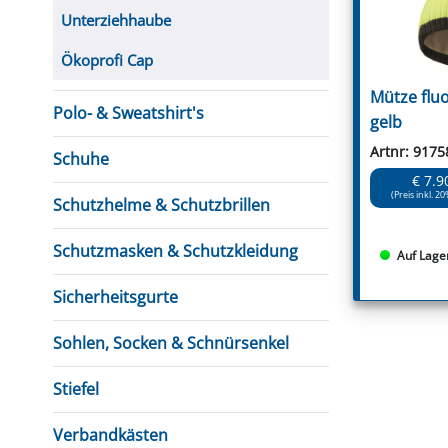
Unterziehhaube
Ökoprofi Cap
Mütze flu
Polo- & Sweatshirt's
gelb
Artnr: 9175
Schuhe
€ 7.9
(Preis inkl. 20
Schutzhelme & Schutzbrillen
Schutzmasken & Schutzkleidung
Auf Lage
Sicherheitsgurte
Sohlen, Socken & Schnürsenkel
Stiefel
Verbandkästen