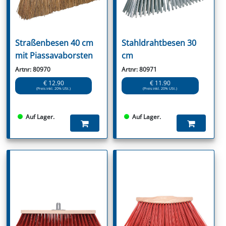
Straßenbesen 40 cm
Stahldrahtbesen 30
mit Piassavaborsten
cm
Artnr: 80970
Artnr: 80971
€ 12.90
€ 11.90
(Preis inkl. 20% USt.)
(Preis inkl. 20% USt.)
Auf Lager.
Auf Lager.