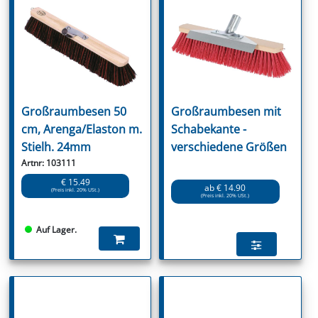
Großraumbesen 50
Großraumbesen mit
cm, Arenga/Elaston m.
Schabekante -
Stielh. 24mm
verschiedene Größen
Artnr: 103111
€ 15.49
ab € 14.90
(Preis inkl. 20% USt.)
(Preis inkl. 20% USt.)
Auf Lager.