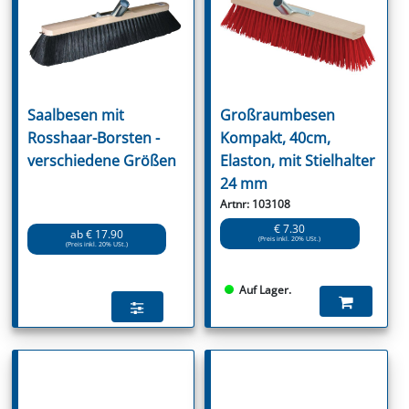
Saalbesen mit
Großraumbesen
Rosshaar-Borsten -
Kompakt, 40cm,
verschiedene Größen
Elaston, mit Stielhalter
24 mm
Artnr: 103108
€ 7.30
ab € 17.90
(Preis inkl. 20% USt.)
(Preis inkl. 20% USt.)
Auf Lager.