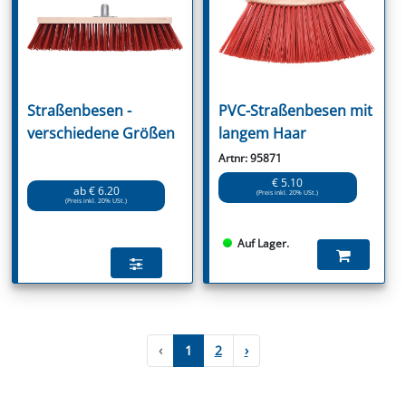
Straßenbesen -
PVC-Straßenbesen mit
verschiedene Größen
langem Haar
Artnr: 95871
€ 5.10
ab € 6.20
(Preis inkl. 20% USt.)
(Preis inkl. 20% USt.)
Auf Lager.
‹
1
2
›