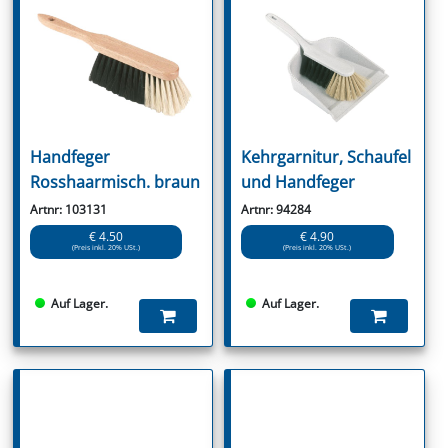
Handfeger
Kehrgarnitur, Schaufel
Rosshaarmisch. braun
und Handfeger
Artnr: 103131
Artnr: 94284
€ 4.50
€ 4.90
(Preis inkl. 20% USt.)
(Preis inkl. 20% USt.)
Auf Lager.
Auf Lager.