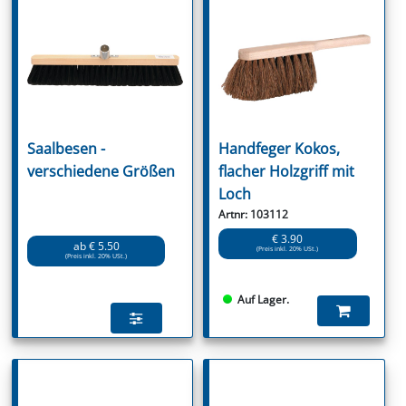
Saalbesen -
Handfeger Kokos,
verschiedene Größen
flacher Holzgriff mit
Loch
Artnr: 103112
€ 3.90
ab € 5.50
(Preis inkl. 20% USt.)
(Preis inkl. 20% USt.)
Auf Lager.