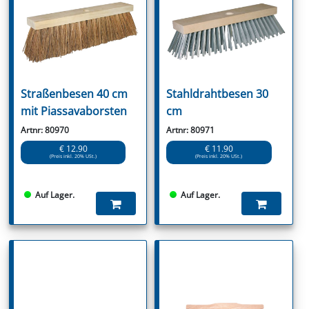
Straßenbesen 40 cm
Stahldrahtbesen 30
mit Piassavaborsten
cm
Artnr: 80970
Artnr: 80971
€ 12.90
€ 11.90
(Preis inkl. 20% USt.)
(Preis inkl. 20% USt.)
Auf Lager.
Auf Lager.