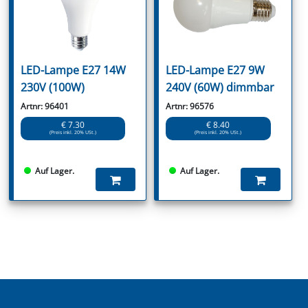
LED-Lampe E27 14W
LED-Lampe E27 9W
230V (100W)
240V (60W) dimmbar
Artnr: 96401
Artnr: 96576
€ 7.30
€ 8.40
(Preis inkl. 20% USt.)
(Preis inkl. 20% USt.)
Auf Lager.
Auf Lager.