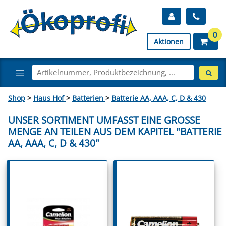
0
Aktionen
Shop
>
Haus Hof
>
Batterien
>
Batterie AA, AAA, C, D & 430
UNSER SORTIMENT UMFASST EINE GROSSE M
ENGE AN TEILEN AUS DEM KAPITEL "BATTERIE A
A, AAA, C, D & 430"