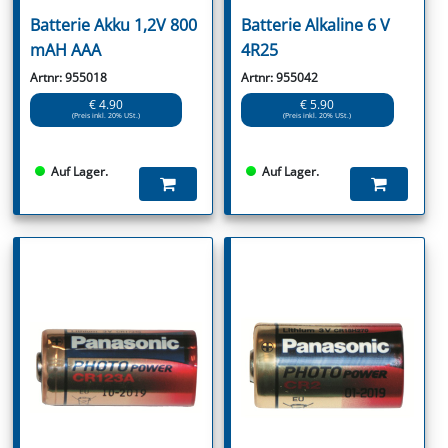
Batterie Akku 1,2V 800
Batterie Alkaline 6 V
mAH AAA
4R25
Artnr: 955018
Artnr: 955042
€ 4.90
€ 5.90
(Preis inkl. 20% USt.)
(Preis inkl. 20% USt.)
Auf Lager.
Auf Lager.