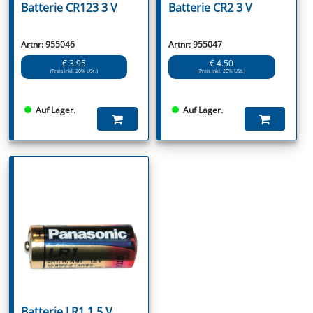
Batterie CR123 3 V
Batterie CR2 3 V
Artnr: 955046
Artnr: 955047
€ 3.95
€ 4.50
(Preis inkl. 20% USt.)
(Preis inkl. 20% USt.)
Auf Lager.
Auf Lager.
Batterie LR1 1,5 V