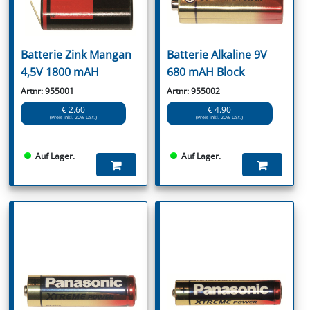
Batterie Zink Mangan
Batterie Alkaline 9V
4,5V 1800 mAH
680 mAH Block
Artnr: 955001
Artnr: 955002
€ 2.60
€ 4.90
(Preis inkl. 20% USt.)
(Preis inkl. 20% USt.)
Auf Lager.
Auf Lager.