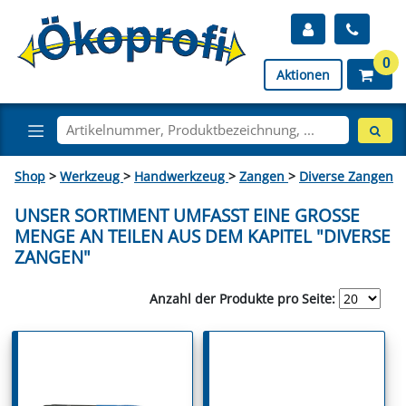
0
Aktionen
Shop
>
Werkzeug
>
Handwerkzeug
>
Zangen
>
Diverse Zangen
UNSER SORTIMENT UMFASST EINE GROSSE M
ENGE AN TEILEN AUS DEM KAPITEL "DIVERSE Z
ANGEN"
Anzahl der Produkte pro Seite: