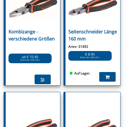
Kombizange -
Seitenschneider Länge
verschiedene Größen
160 mm
Artnr: 31492
€ 8.90
ab € 10.40
(Preis inkl. 20% USt.)
(Preis inkl. 20% USt.)
Auf Lager.