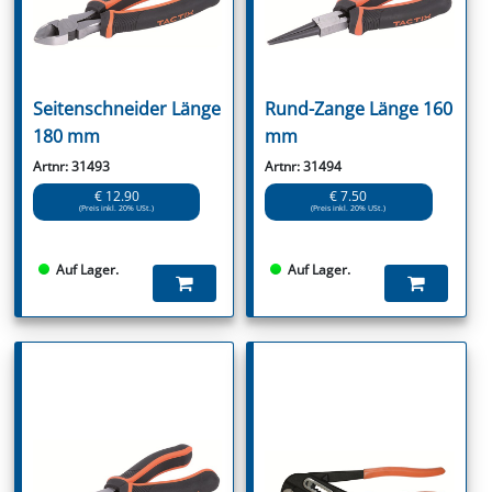
Seitenschneider Länge
Rund-Zange Länge 160
180 mm
mm
Artnr: 31493
Artnr: 31494
€ 12.90
€ 7.50
(Preis inkl. 20% USt.)
(Preis inkl. 20% USt.)
Auf Lager.
Auf Lager.