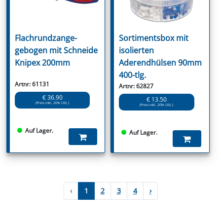
Flachrundzange-
Sortimentsbox mit
gebogen mit Schneide
isolierten
Knipex 200mm
Aderendhülsen 90mm
400-tlg.
Artnr: 61131
Artnr: 62827
€ 36.90
€ 13.50
(Preis inkl. 20% USt.)
(Preis inkl. 20% USt.)
Auf Lager.
Auf Lager.
‹
1
2
3
4
›