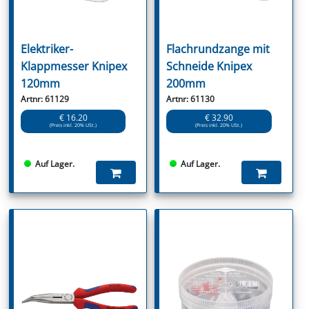
Elektriker-
Flachrundzange mit
Klappmesser Knipex
Schneide Knipex
120mm
200mm
Artnr: 61129
Artnr: 61130
€ 16.20
€ 32.90
(Preis inkl. 20% USt.)
(Preis inkl. 20% USt.)
Auf Lager.
Auf Lager.