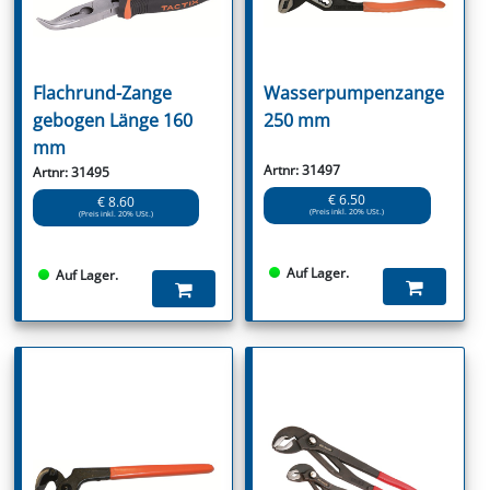
Flachrund-Zange
Wasserpumpenzange
gebogen Länge 160
250 mm
mm
Artnr: 31497
Artnr: 31495
€ 6.50
€ 8.60
(Preis inkl. 20% USt.)
(Preis inkl. 20% USt.)
Auf Lager.
Auf Lager.