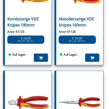
Kombizange VDE
Abisolierzange VDE
Knipex 180mm
Knipex 160mm
Artnr: 61125
Artnr: 61126
€ 33.90
€ 39.90
(Preis inkl. 20% USt.)
(Preis inkl. 20% USt.)
Auf Lager.
Auf Lager.