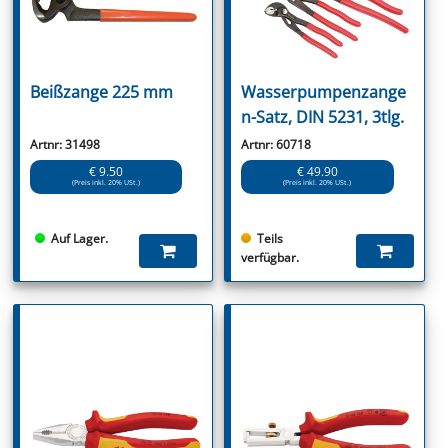
Beißzange 225 mm
Wasserpumpenzange
n-Satz, DIN 5231, 3tlg.
Artnr: 31498
Artnr: 60718
€ 9.50
€ 49.90
(Preis inkl. 20% USt.)
(Preis inkl. 20% USt.)
Auf Lager.
Teils
verfügbar.