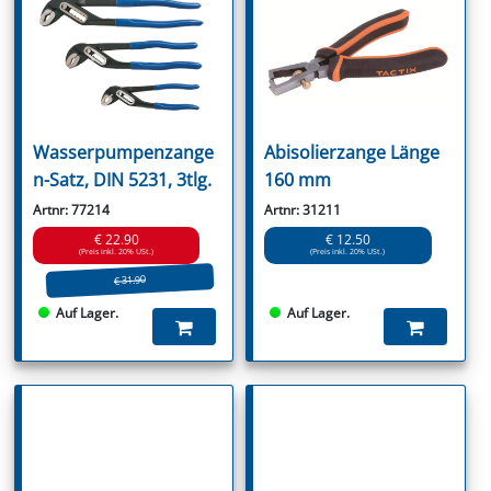
Wasserpumpenzange
Abisolierzange Länge
n-Satz, DIN 5231, 3tlg.
160 mm
Artnr: 77214
Artnr: 31211
€ 22.90
€ 12.50
(Preis inkl. 20% USt.)
(Preis inkl. 20% USt.)
€ 31.90
Auf Lager.
Auf Lager.