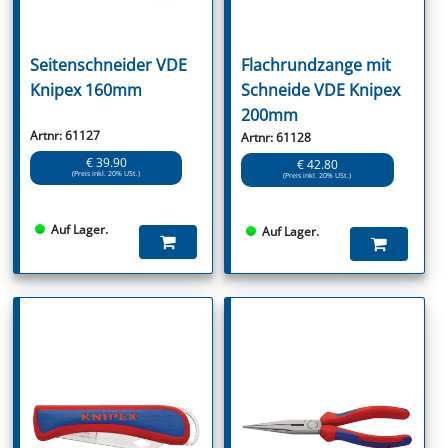
Seitenschneider VDE
Flachrundzange mit
Knipex 160mm
Schneide VDE Knipex
200mm
Artnr: 61127
Artnr: 61128
€ 39.90
€ 42.80
(Preis inkl. 20% USt.)
(Preis inkl. 20% USt.)
Auf Lager.
Auf Lager.