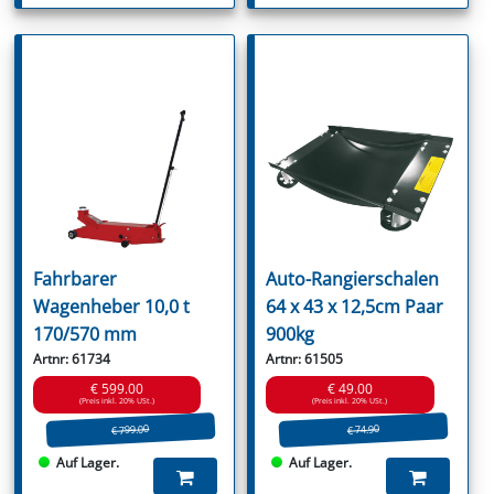
Fahrbarer
Auto-Rangierschalen
Wagenheber 10,0 t
64 x 43 x 12,5cm Paar
170/570 mm
900kg
Artnr: 61734
Artnr: 61505
€ 599.00
€ 49.00
(Preis inkl. 20% USt.)
(Preis inkl. 20% USt.)
€ 799.00
€ 74.90
Auf Lager.
Auf Lager.