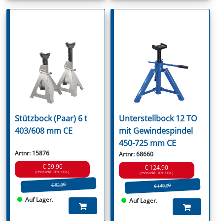
Stützbock (Paar) 6 t
Unterstellbock 12 TO
403/608 mm CE
mit Gewindespindel
450-725 mm CE
Artnr: 15876
Artnr: 68660
€ 59.90
€ 124.90
(Preis inkl. 20% USt.)
(Preis inkl. 20% USt.)
€ 82.90
€ 149.00
Auf Lager.
Auf Lager.