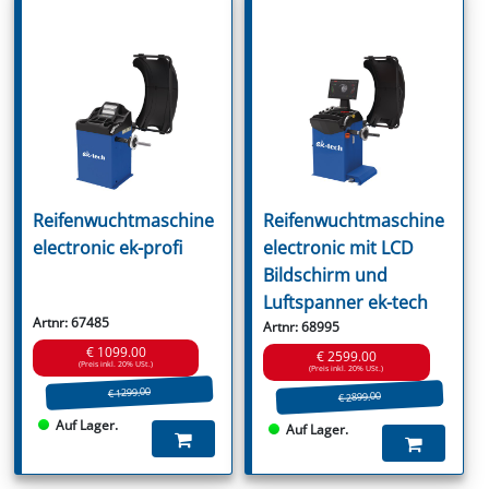
Reifenwuchtmaschine
Reifenwuchtmaschine
electronic ek-profi
electronic mit LCD
Bildschirm und
Luftspanner ek-tech
Artnr: 67485
Artnr: 68995
€ 1099.00
€ 2599.00
(Preis inkl. 20% USt.)
(Preis inkl. 20% USt.)
€ 1299.00
€ 2899.00
Auf Lager.
Auf Lager.