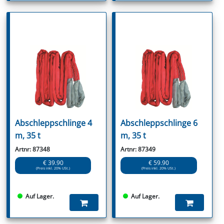
Abschleppschlinge 4
Abschleppschlinge 6
m, 35 t
m, 35 t
Artnr: 87348
Artnr: 87349
€ 39.90
€ 59.90
(Preis inkl. 20% USt.)
(Preis inkl. 20% USt.)
Auf Lager.
Auf Lager.