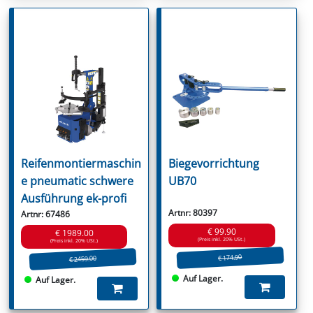
Reifenmontiermaschin
Biegevorrichtung
e pneumatic schwere
UB70
Ausführung ek-profi
Artnr: 80397
Artnr: 67486
€ 99.90
€ 1989.00
(Preis inkl. 20% USt.)
(Preis inkl. 20% USt.)
€ 174.90
€ 2459.00
Auf Lager.
Auf Lager.