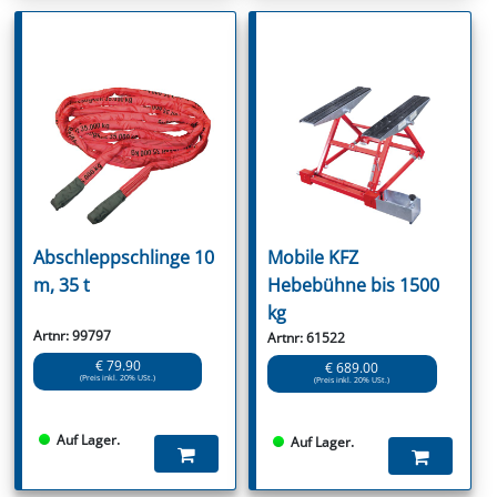
Abschleppschlinge 10
Mobile KFZ
m, 35 t
Hebebühne bis 1500
kg
Artnr: 99797
Artnr: 61522
€ 79.90
€ 689.00
(Preis inkl. 20% USt.)
(Preis inkl. 20% USt.)
Auf Lager.
Auf Lager.