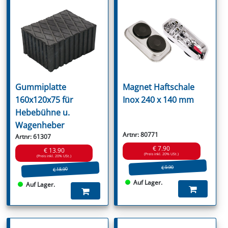
Gummiplatte
Magnet Haftschale
160x120x75 für
Inox 240 x 140 mm
Hebebühne u.
Wagenheber
Artnr: 80771
Artnr: 61307
€ 7.90
€ 13.90
(Preis inkl. 20% USt.)
(Preis inkl. 20% USt.)
€ 9.90
€ 18.90
Auf Lager.
Auf Lager.