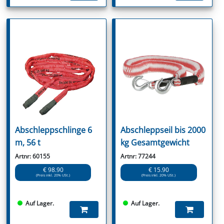
Abschleppschlinge 6
Abschleppseil bis 2000
m, 56 t
kg Gesamtgewicht
Artnr: 60155
Artnr: 77244
€ 98.90
€ 15.90
(Preis inkl. 20% USt.)
(Preis inkl. 20% USt.)
Auf Lager.
Auf Lager.