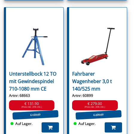
Unterstellbock 12 TO
Fahrbarer
mit Gewindespindel
Wagenheber 3,0 t
710-1080 mm CE
140/525 mm
Artnr: 68663
Artnr: 60899
€ 131.90
€ 279.00
(Preis inkl. 20% USt.)
(Preis inkl. 20% USt.)
€ 159.00
€ 399.00
Auf Lager.
Auf Lager.