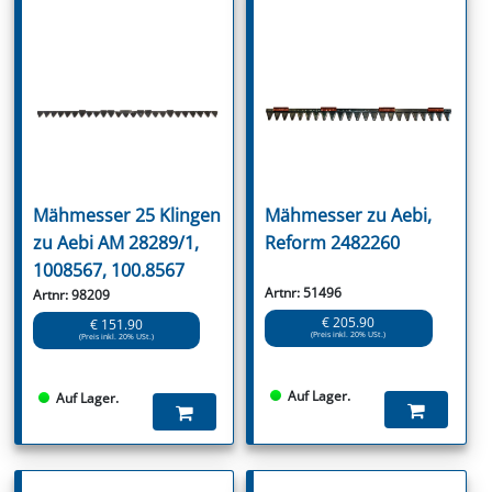
Mähmesser 25 Klingen
Mähmesser zu Aebi,
zu Aebi AM 28289/1,
Reform 2482260
1008567, 100.8567
Artnr: 51496
Artnr: 98209
€ 205.90
€ 151.90
(Preis inkl. 20% USt.)
(Preis inkl. 20% USt.)
Auf Lager.
Auf Lager.