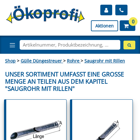
0
Aktionen
Shop
>
Gülle Düngestreuer
>
Rohre
>
Saugrohr mit Rillen
UNSER SORTIMENT UMFASST EINE GROSSE M
ENGE AN TEILEN AUS DEM KAPITEL "
SAUGROHR MIT RILLEN"