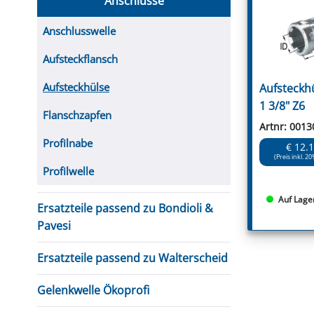
Anschlüsse
FUTTERTRÖGE & EIMER
BOHRER & FRÄSER
FILTER
GUMMI-MET
KUGEL
SCHAUFE
BEWÄSSERUNG
BELEUCHTUNG
FEDER
KANIN
FIL
Anschlusswelle
HYDRAULIK-HANDPUMPEN
GABEL, RECHEN &
MESSKUP
HANDRE
KEILR
SCHAUFELN
Aufsteckflansch
DIVERSE WERKZEUGE
KÄLB
HEI
Aufsteckhülse
Aufsteckhü
DIVERSES ZUBEHÖR
1 3/8" Z6
HOCHDRUCK
Flanschzapfen
HEIZGER
Artnr: 0013
Profilnabe
€ 12.
(Preis inkl. 20
Profilwelle
Auf Lage
Ersatzteile passend zu Bondioli &
Pavesi
Ersatzteile passend zu Walterscheid
Gelenkwelle Ökoprofi