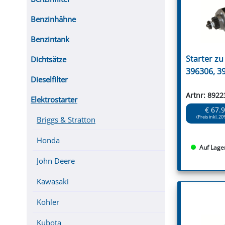
Benzinhähne
Benzintank
Starter z
Dichtsätze
396306, 3
Dieselfilter
Artnr: 8922
Elektrostarter
€ 67.
(Preis inkl. 20
Briggs & Stratton
Honda
Auf Lage
John Deere
Kawasaki
Kohler
Kubota