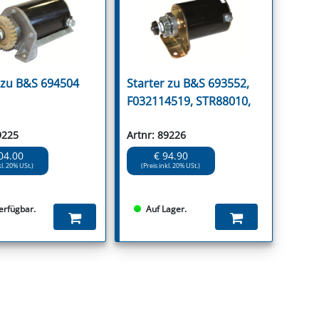
 zu B&S 694504
Starter zu B&S 693552,
F032114519, STR88010,
9225
Artnr: 89226
04.00
€ 94.90
kl. 20% USt.)
(Preis inkl. 20% USt.)
verfügbar.
Auf Lager.