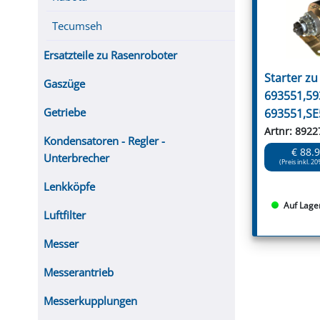
Tecumseh
Ersatzteile zu Rasenroboter
Starter z
Gaszüge
693551,59
Getriebe
693551,SE
Artnr: 8922
Kondensatoren - Regler -
€ 88.
Unterbrecher
(Preis inkl. 20
Lenkköpfe
Auf Lage
Luftfilter
Messer
Messerantrieb
Messerkupplungen