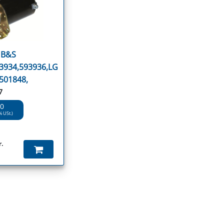
u B&S
3934,593936,LG
501848,
7
90
% USt.)
r.