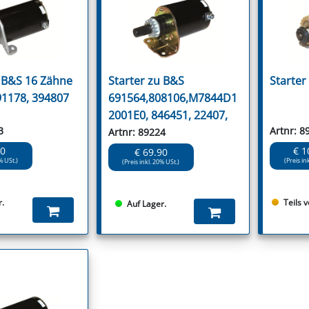
u B&S 16 Zähne
Starter zu B&S
Starter
91178, 394807
691564,808106,M7844D1
2001E0, 846451, 22407,
3
Artnr: 8
Artnr: 89224
90
€ 1
€ 69.90
% USt.)
(Preis in
(Preis inkl. 20% USt.)
r.
Teils 
Auf Lager.