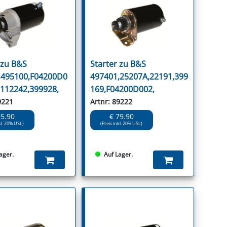
NNEN & SCHLEIFEN
PRAY'S & CHEMIE
KÜHLUNG
NGSBEKÄMPFUNG
GELVENTILE
RODUKTE
HRAUBE MUTTER
ÖLE, FETTE & ADBLUE
WEISSELSPRITZEN
UMLENKROLLEN
STALL / HOF
ZYLINDER
SCHEIBE
STAUBSAUGER &
RMASCHINEN
 zu B&S
Starter zu B&S
TANK, ÖL &
,495100,F04200D0
497401,25207A,22191,399
MIERTECHNIK
2112242,399928,
169,F04200D002,
9221
Artnr: 89222
95.90
€ 79.90
kl. 20% USt.)
(Preis inkl. 20% USt.)
ager.
Auf Lager.