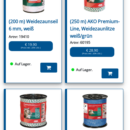
(200 m) Weidezaunseil
(250 m) AKO Premium-
6 mm, weiß
Line, Weidezaunlitze
weiß/grün
Artnr: 19410
Artnr: 60195
€ 19.90
(Preis inkl. 20% USt.)
€ 28.90
(Preis inkl. 20% USt.)
Auf Lager.
Auf Lager.