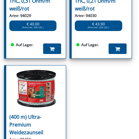
TriC, 0,31 Ohm/m
TriC, 0,21 Ohm/m
weiß/rot
weiß/rot
Artnr: 94029
Artnr: 94030
€ 40.00
€ 43.90
(Preis inkl. 20% USt.)
(Preis inkl. 20% USt.)
Auf Lager.
Auf Lager.
(400 m) Ultra-
Premium
Weidezaunseil