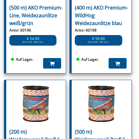
(500 m) AKO Premium-
(400 m) AKO Premium-
Line, Weidezaunlitze
WildHog
weiß/grün
Weidezaunlitze blau
Artnr: 60196
Artnr: 60198
€ 54.90
€ 59.90
(Preis inkl. 20% USt.)
(Preis inkl. 20% USt.)
Auf Lager.
Auf Lager.
(200 m)
(500 m)