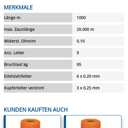
MERKMALE
Länge m
1000
max. Zaunlänge
20.000 m
Widerst. Ohm/m
0.10
Anz. Leiter
9
Bruchlast kg
95
Edelstahlleiter
6 x 0.20 mm
Kupferleiter verzinnt
3 x 0.25 mm
KUNDEN KAUFTEN AUCH