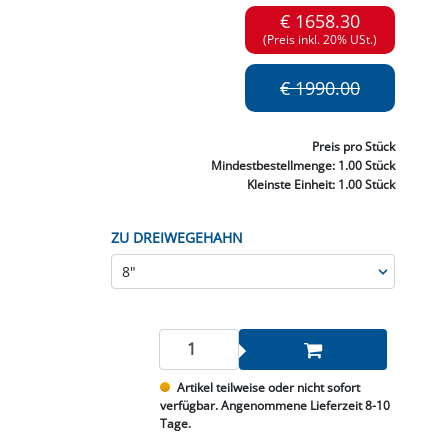
NNEN & SCHLEIFEN
PRAY'S & CHEMIE
KÜHLUNG
NGSBEKÄMPFUNG
GELVENTILE
€ 1658.30
RODUKTE
HRAUBE MUTTER
ÖLE, FETTE & ADBLUE
WEISSELSPRITZEN
UMLENKROLLEN
(Preis inkl. 20% USt.)
STALL / HOF
ZYLINDER
SCHEIBE
STAUBSAUGER &
€ 1990.00
RMASCHINEN
TANK, ÖL &
Preis
pro Stück
MIERTECHNIK
Mindestbestellmenge:
1.00 Stück
Kleinste Einheit:
1.00 Stück
ZU DREIWEGEHAHN
Artikel teilweise oder nicht sofort
verfügbar. Angenommene Lieferzeit 8-10
Tage.