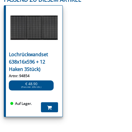
Lochrückwandset
638x16x596 + 12
Haken 3Stück)
Artnr: 94854
€ 48.90
(Preis inkl. 20% USt.)
Auf Lager.