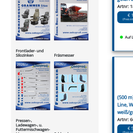
Artnr: 
€ 
(Preis in
Auf 
Frontlader- und
Silozinken
Fräsmesser
(500 m
Line, 
weiß/g
Artnr: 
Pressen-,
Ladewagen-, u.
€ 
Futtermischwagen-
(Preis in