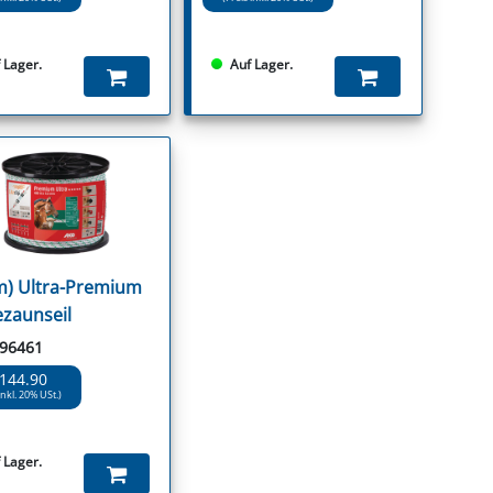
 Lager.
Auf Lager.
m) Ultra-Premium
zaunseil
 96461
 144.90
inkl. 20% USt.)
 Lager.