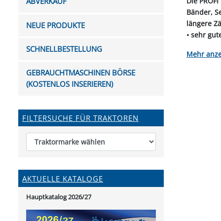
Die PROFI 
ABVERKAUF
FUTTERTRÖGE & EIMER
BOHRER & FRÄSER
FILTER
GUMMI-MET
KUGEL
SCHAUFE
Bänder, Se
BEWÄSSERUNG
BELEUCHTUNG
FEDER
KANIN
FIL
längere Z
NEUE PRODUKTE
HYDRAULIK-HANDPUMPEN
GABEL, RECHEN &
MESSKUP
HANDRE
KEILR
• sehr gute
SCHAUFELN
DIVERSE WERKZEUGE
KÄLB
• gute Sic
SCHNELLBESTELLUNG
HEI
anze
• in versc
DIVERSES ZUBEHÖR
• hohe Ver
GEBRAUCHTMASCHINEN BÖRSE
HOCHDRUCK
• exzellen
(KOSTENLOS INSERIEREN)
HEIZGER
Ø = 6 mm,
FILTERSUCHE FÜR TRAKTOREN
AKTUELLE KATALOGE
Hauptkatalog 2026/27