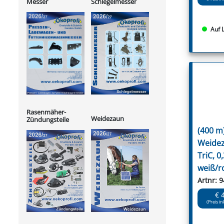
Messer
Schlegelmesser
Auf 
Rasenmäher-
Weidezaun
Zündungsteile
(400 m)
Weidez
TriC, 
weiß/r
Artnr: 
€ 
(Preis in