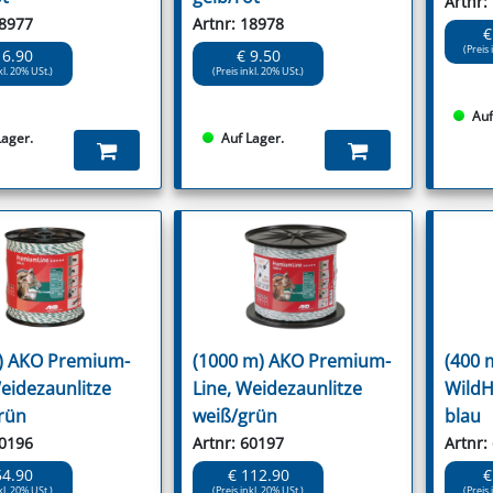
Artnr:
18977
Artnr: 18978
€
(Preis 
16.90
€ 9.50
kl. 20% USt.)
(Preis inkl. 20% USt.)
Auf
Lager.
Auf Lager.
) AKO Premium-
(1000 m) AKO Premium-
(400 
Weidezaunlitze
Line, Weidezaunlitze
WildH
rün
weiß/grün
blau
60196
Artnr: 60197
Artnr:
54.90
€ 112.90
€
kl. 20% USt.)
(Preis inkl. 20% USt.)
(Preis 