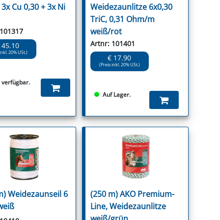
3x Cu 0,30 + 3x Ni
Weidezaunlitze 6x0,30
TriC, 0,31 Ohm/m
weiß/rot
 101317
Artnr: 101401
 45.10
inkl. 20% USt.)
€ 17.90
(Preis inkl. 20% USt.)
s verfügbar.
Auf Lager.
m) Weidezaunseil 6
(250 m) AKO Premium-
weiß
Line, Weidezaunlitze
weiß/grün