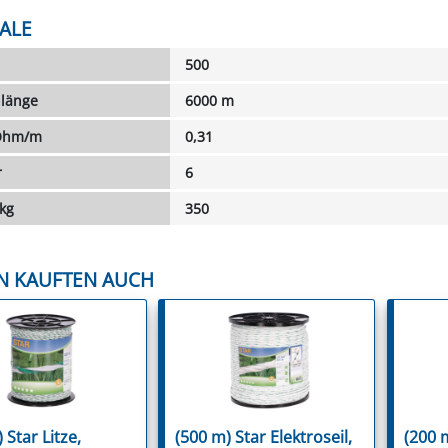
ALE
500
länge
6000 m
 Ohm/m
0,31
r
6
 kg
350
N KAUFTEN AUCH
 Star Litze,
(500 m) Star Elektroseil,
(200 m