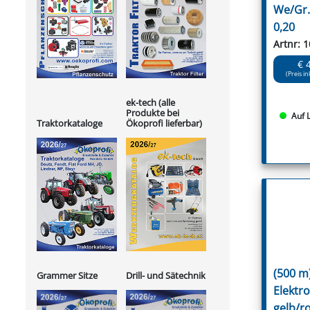
We/Gr. 
0,20
Artnr: 
€ 
(Preis in
ek-tech (alle
Produkte bei
Auf 
Ökoprofi lieferbar)
Traktorkataloge
(500 m
Grammer Sitze
Drill- und Sätechnik
Elektr
gelb/r