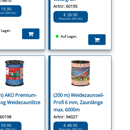
 19410
Artnr: 60195
 19.90
inkl. 20% USt.)
€ 28.90
(Preis inkl. 20% USt.)
 Lager.
Auf Lager.
m) AKO Premium-
(200 m) Weidezaunseil-
og Weidezaunlitze
Profi 6 mm, Zaunlänge
max. 6000m
 60198
Artnr: 94027
 59.90
€ 48.90
inkl. 20% USt.)
(Preis inkl. 20% USt.)