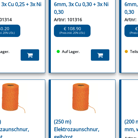
3x Cu 0,25 + 3x Ni
6mm, 3x Cu 0,30 + 3x Ni
6mm, 
0,30
0,30
101314
Artnr: 101316
Artnr:
40.20
€ 108.90
€
kl. 20% USt.)
(Preis inkl. 20% USt.)
(Preis 
Lager.
Auf Lager.
Teil
)
(250 m)
(200 
ozaunschnur,
Elektrozaunschnur,
mm, 
ot
gelb/rot