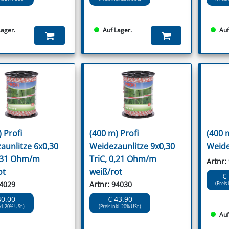
Lager.
Auf Lager.
Auf
 Profi
(400 m) Profi
(400 
aunlitze 6x0,30
Weidezaunlitze 9x0,30
Weide
0,31 Ohm/m
TriC, 0,21 Ohm/m
Artnr:
ot
weiß/rot
€
94029
Artnr: 94030
(Preis 
40.00
€ 43.90
kl. 20% USt.)
(Preis inkl. 20% USt.)
Auf