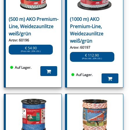
(500 m) AKO Premium-
(1000 m) AKO
Line, Weidezaunlitze
Premium-Line,
weiß/grün
Weidezaunlitze
Artnr: 60196
weiß/grün
Artnr: 60197
€ 54.90
(Preis inkl. 20% USt.)
€ 112.90
(Preis inkl. 20% USt.)
Auf Lager.
Auf Lager.