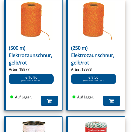
(500 m)
(250 m)
Elektrozaunschnur,
Elektrozaunschnur,
gelb/rot
gelb/rot
Artnr: 18977
Artnr: 18978
€ 16.90
€ 9.50
(Preis inkl. 20% USt.)
(Preis inkl. 20% USt.)
Auf Lager.
Auf Lager.