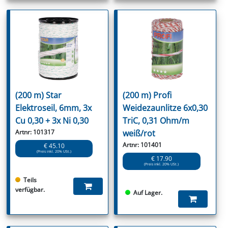
(200 m) Star
(200 m) Profi
Elektroseil, 6mm, 3x
Weidezaunlitze 6x0,30
Cu 0,30 + 3x Ni 0,30
TriC, 0,31 Ohm/m
Artnr: 101317
weiß/rot
Artnr: 101401
€ 45.10
(Preis inkl. 20% USt.)
€ 17.90
(Preis inkl. 20% USt.)
Teils
verfügbar.
Auf Lager.