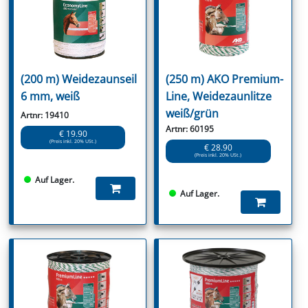
(200 m) Weidezaunseil
(250 m) AKO Premium-
6 mm, weiß
Line, Weidezaunlitze
weiß/grün
Artnr: 19410
Artnr: 60195
€ 19.90
(Preis inkl. 20% USt.)
€ 28.90
(Preis inkl. 20% USt.)
Auf Lager.
Auf Lager.