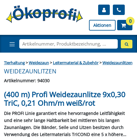
0
Aktionen
Tierhaltung
>
Weidezaun
>
Leitermaterial & Zubehör
>
Weidezaunlitzen
WEIDEZAUNLITZEN
Artikelnummer: 94030
(400 m) Profi Weidezaunlitze 9x0,30
TriC, 0,21 Ohm/m weiß/rot
Die PROFI Linie garantiert eine hervorragende Leitfähigkeit
und eine sehr lange Haltbarkeit bei mittleren bis langen
Zaunanlagen. DIe Bänder, Seile und Litzen besitzen durch
Verwendung des Leitermaterials TriCOND eine 5 x höhere