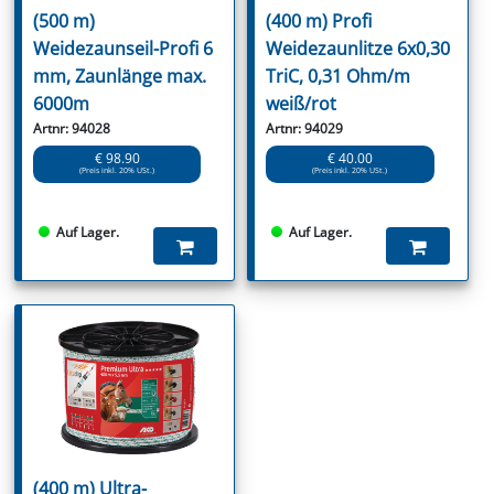
(500 m)
(400 m) Profi
Weidezaunseil-Profi 6
Weidezaunlitze 6x0,30
mm, Zaunlänge max.
TriC, 0,31 Ohm/m
6000m
weiß/rot
Artnr: 94028
Artnr: 94029
€ 98.90
€ 40.00
(Preis inkl. 20% USt.)
(Preis inkl. 20% USt.)
Auf Lager.
Auf Lager.
(400 m) Ultra-