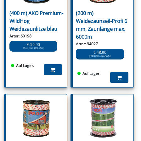
(400 m) AKO Premium-
(200 m)
WildHog
Weidezaunseil-Profi 6
Weidezaunlitze blau
mm, Zaunlänge max.
Artnr: 60198
6000m
Artnr: 94027
€ 59.90
(Preis inkl. 20% USt.)
€ 48.90
(Preis inkl. 20% USt.)
Auf Lager.
Auf Lager.