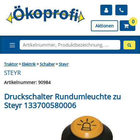
0
Aktionen
Traktor
>
Elektrik
>
Schalter
>
Steyr
STEYR
Artikelnummer: 90984
Druckschalter Rundumleuchte zu
Steyr 133700580006