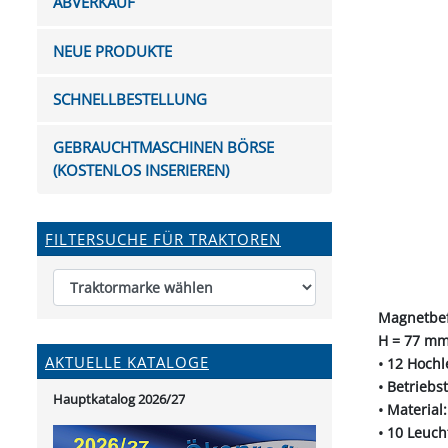
ABVERKAUF
FUTTERTRÖGE & EIMER
BOHRER & FRÄSER
FILTER
GUMMI-MET
KUGEL
SCHAUFE
BEWÄSSERUNG
BELEUCHTUNG
FEDER
KANIN
FIL
NEUE PRODUKTE
HYDRAULIK-HANDPUMPEN
GABEL, RECHEN &
MESSKUP
HANDRE
KEILR
SCHAUFELN
DIVERSE WERKZEUGE
KÄLB
SCHNELLBESTELLUNG
HEI
DIVERSES ZUBEHÖR
GEBRAUCHTMASCHINEN BÖRSE
HOCHDRUCK
(KOSTENLOS INSERIEREN)
HEIZGER
FILTERSUCHE FÜR TRAKTOREN
Magnetbef
H = 77 mm
AKTUELLE KATALOGE
• 12 Hochl
• Betriebs
Hauptkatalog 2026/27
• Material
• 10 Leuch