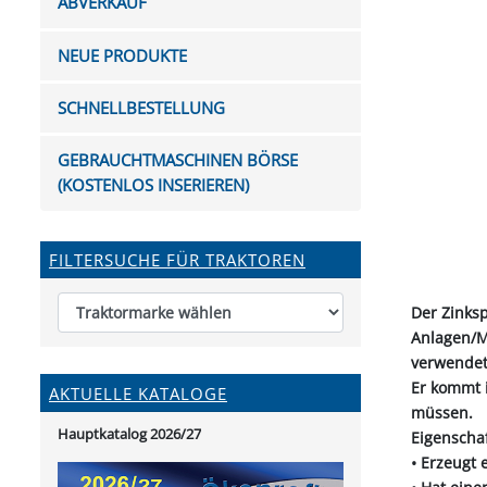
ABVERKAUF
FUTTERTRÖGE & EIMER
BOHRER & FRÄSER
FILTER
GUMMI-MET
KUGEL
SCHAUFE
BEWÄSSERUNG
BELEUCHTUNG
FEDER
KANIN
FIL
NEUE PRODUKTE
HYDRAULIK-HANDPUMPEN
GABEL, RECHEN &
MESSKUP
HANDRE
KEILR
SCHAUFELN
DIVERSE WERKZEUGE
KÄLB
SCHNELLBESTELLUNG
HEI
DIVERSES ZUBEHÖR
GEBRAUCHTMASCHINEN BÖRSE
HOCHDRUCK
(KOSTENLOS INSERIEREN)
HEIZGER
FILTERSUCHE FÜR TRAKTOREN
Der Zinksp
Anlagen/M
verwendet
Er kommt i
AKTUELLE KATALOGE
müssen.
Hauptkatalog 2026/27
Eigenscha
• Erzeugt 