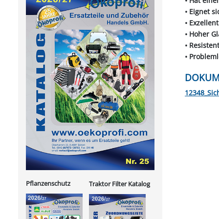
• Hat eine
• Eignet s
• Exzellen
• Hoher G
• Resiste
• Problem
DOKUM
12348_Sic
Pflanzenschutz
Traktor Filter Katalog