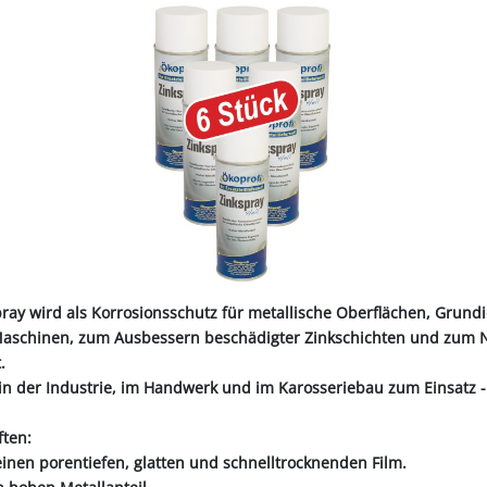
ALL-PUFFER
HÄHNE
NORMKETTEN & ZUBEHÖR
PFERD & REITER
KABINENTEILE
LAGER
TRE
S
LN
STICHSÄGEBLÄTTER
SCHLÄUCHE
SCHÄDLI
RE
P
CHEN
TER
SC
PLUNGEN
INIGUNG
IEMEN
NOTSTROMAGGREGATE
STECKER & MUFFEN
LAGER FAG
RINDER
ER
KEH
ZEN
OBSTVERARBEITUNG &
KONSERVIERUNG
REINIGER &
SCH
PVC-STREIFENVORHANG
ÄTE
ray wird als Korrosionsschutz für metallische Oberflächen, Grund
aschinen, zum Ausbessern beschädigter Zinkschichten und zum Na
.
n der Industrie, im Handwerk und im Karosseriebau zum Einsatz - 
ften:
einen porentiefen, glatten und schnelltrocknenden Film.