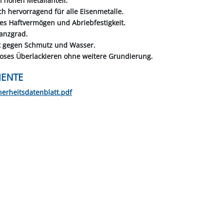
n hohen Metallanteil.
ich hervorragend für alle Eisenmetalle.
tes Haftvermögen und Abriebfestigkeit.
lanzgrad.
nt gegen Schmutz und Wasser.
loses Überlackieren ohne weitere Grundierung.
ENTE
herheitsdatenblatt.pdf