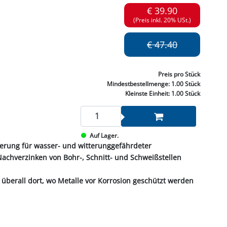
NNEN & SCHLEIFEN
PRAY'S & CHEMIE
KÜHLUNG
NGSBEKÄMPFUNG
GELVENTILE
€ 39.90
RODUKTE
HRAUBE MUTTER
ÖLE, FETTE & ADBLUE
WEISSELSPRITZEN
UMLENKROLLEN
(Preis inkl. 20% USt.)
STALL / HOF
ZYLINDER
SCHEIBE
STAUBSAUGER &
€ 47.40
RMASCHINEN
TANK, ÖL &
Preis
pro Stück
MIERTECHNIK
Mindestbestellmenge:
1.00 Stück
Kleinste Einheit:
1.00 Stück
Auf Lager.
ierung für wasser- und witterunggefährdeter
chverzinken von Bohr-, Schnitt- und Schweißstellen
überall dort, wo Metalle vor Korrosion geschützt werden